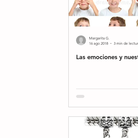
Margarita G.
16 ago 2018
3 min de lectu
Las emociones y nuest