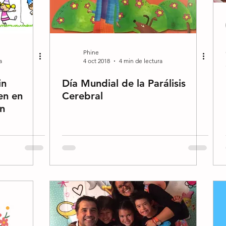
Phine
a
4 oct 2018
4 min de lectura
in
Día Mundial de la Parálisis
en en
Cerebral
ón