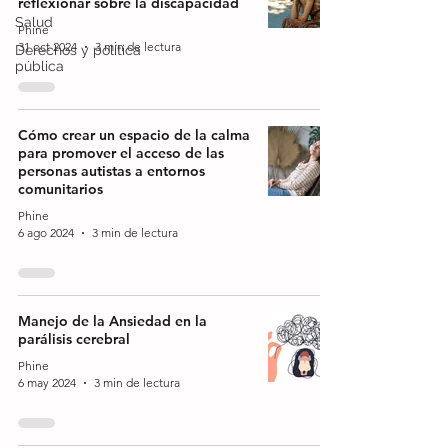
reflexionar sobre la discapacidad
Salud
Phine
31 oct 2024
3 min de lectura
Derechos y política
pública
Cómo crear un espacio de la calma
para promover el acceso de las
personas autistas a entornos
comunitarios
Phine
6 ago 2024
3 min de lectura
Manejo de la Ansiedad en la
parálisis cerebral
Phine
6 may 2024
3 min de lectura