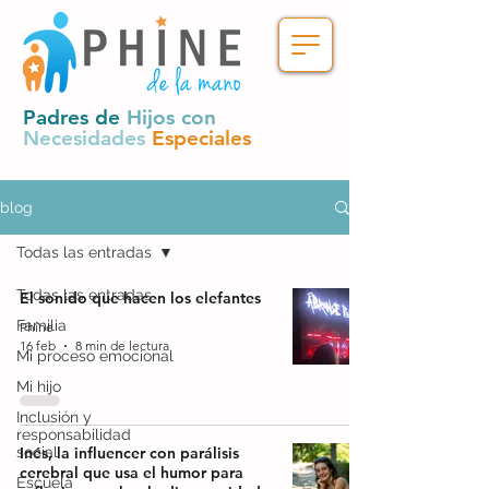
Padres de
Hijos con
Necesidades
Especiales
blog
Todas las entradas
Todas las entradas
El sonido que hacen los elefantes
Familia
Phine
16 feb
8 min de lectura
Mi proceso emocional
Mi hijo
Inclusión y
responsabilidad
social
Inés, la influencer con parálisis
cerebral que usa el humor para
Escuela