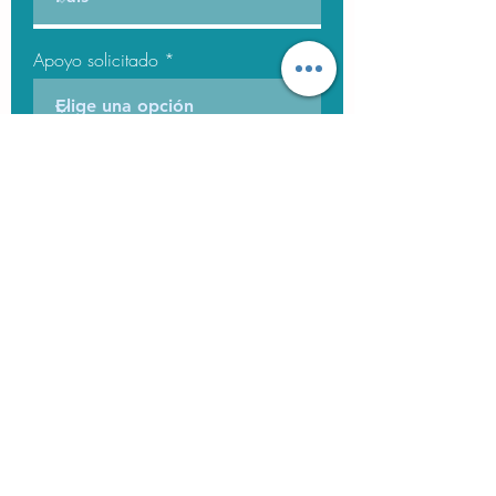
Apoyo solicitado
Motivo por el que quiere acceder
al programa de apoyo para el
aprendizaje
Enviar solicitud