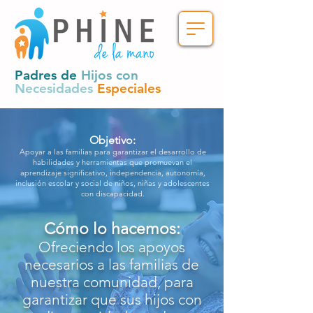
Padres de
Hijos con
Necesidades
Especiales
Objetivo:
Apoyar a las familias para garantizar el desarrollo de
habilidades y herramientas que promuevan el
aprendizaje significativo, independencia, autonomía,
inclusión escolar y social de niños, niñas y adolescentes
con discapacidad.
Cómo lo hacemos:
Ofreciendo los apoyos
necesarios a las familias de
nuestra comunidad, para
garantizar que sus hijos con