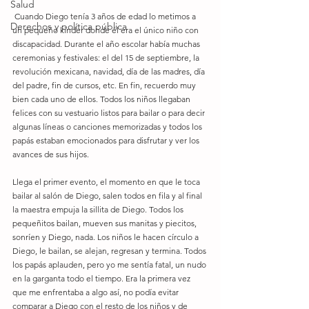
Salud
 Cuando Diego tenía 3 años de edad lo metimos a 
Derechos y política pública
un pequeño kínder donde él era el único niño con 
discapacidad. Durante el año escolar había muchas 
ceremonias y festivales: el del 15 de septiembre, la 
revolución mexicana, navidad, día de las madres, día 
del padre, fin de cursos, etc. En fin, recuerdo muy 
bien cada uno de ellos. Todos los niños llegaban 
felices con su vestuario listos para bailar o para decir 
algunas líneas o canciones memorizadas y todos los 
papás estaban emocionados para disfrutar y ver los 
avances de sus hijos.
Llega el primer evento, el momento en que le toca 
bailar al salón de Diego, salen todos en fila y al final 
la maestra empuja la sillita de Diego. Todos los 
pequeñitos bailan, mueven sus manitas y piecitos, 
sonríen y Diego, nada. Los niños le hacen círculo a 
Diego, le bailan, se alejan, regresan y termina. Todos 
los papás aplauden, pero yo me sentía fatal, un nudo 
en la garganta todo el tiempo. Era la primera vez 
que me enfrentaba a algo así, no podía evitar 
comparar a Diego con el resto de los niños y de 