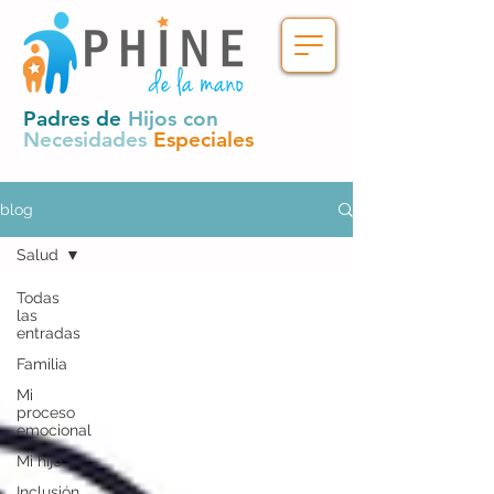
Padres de
Hijos con
Necesidades
Especiales
blog
Salud
Todas
las
entradas
Familia
Mi
proceso
emocional
Mi hijo
Inclusión