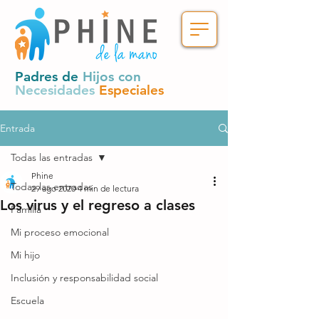
Padres de
Hijos con
Necesidades
Especiales
Entrada
Todas las entradas
Phine
Todas las entradas
29 ago 2020
4 min de lectura
Los virus y el regreso a clases
Familia
Mi proceso emocional
Mi hijo
Inclusión y responsabilidad social
Escuela