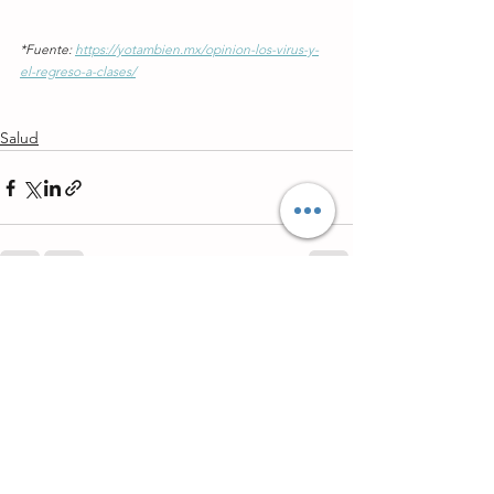
*Fuente: 
https://yotambien.mx/opinion-los-virus-y-
el-regreso-a-clases/
Salud
Ver todo
Entradas recientes