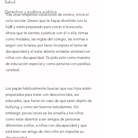
Salud
Derechos y política pública
Tras unas relajantes vacaciones de verano, inicia el 
ciclo escolar. Deseo que te hayas divertido con tu 
hij@ y estés preparado para volver a la escuela. 
Ahora que te sientes a platicar con él o ella, temas 
como modales, las reglas del colegio, las normas a 
seguir con la tarea, por favor incorpora el tema de 
discapacidad y el estar abierto entablar amistad con 
niños con discapacidad. Te pido esto como maestra 
de educación especial y como persona con parálisis 
cerebral.
Los papás habitualmente buscan que sus hijos estén 
preparados para tratar con desconocidos, ser 
educados, que hacer en caso de que sean objeto de 
bullying, y como ser buenos estudiantes. Sin 
embargo, pocas veces se les enseña a los niños 
como estar abiertos a ser amigos de personas 
diferentes a ellos, a niños con discapacidad y que 
está bien ser amigo de otro niño sin importar su 
discapacidad.