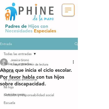
Padres de
Hijos con
Necesidades
Especiales
Entrada
Todas las entradas
Jessica Grono
Todas las entradas
13 sept 2019
3 min de lectura
Ahora que inicia el ciclo escolar.
Familia
Por favor habla con tus hijos
Mi proceso emocional
sobre discapacidad.
Mi hijo
Queridos papás:
Inclusión y responsabilidad social
Escuela