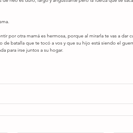
de neo es duro, largo y angustiante pero la fuerza que se saca
isma.
ntir por otra mamá es hermosa, porque al mirarla te vas a dar c
de batalla que te tocó a vos y que su hijo está siendo el guer
a para irse juntos a su hogar.