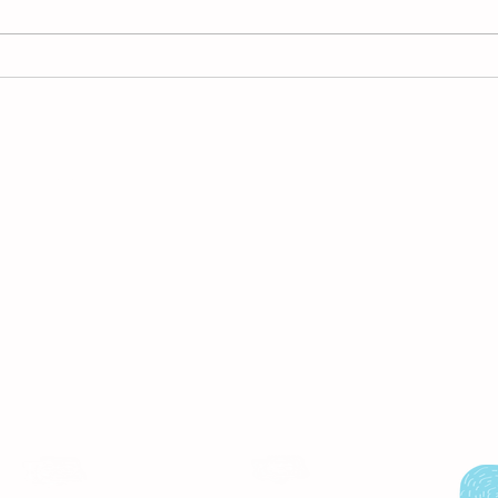
A ve
Lo que he aprendido de la
discapacidad: evolución
ontenido