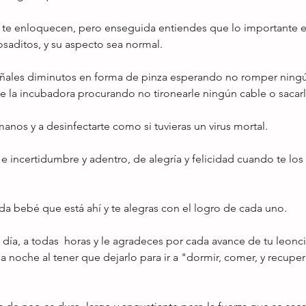
o te enloquecen, pero enseguida entiendes que lo importante es
rosaditos, y su aspecto sea normal.
ñales diminutos en forma de pinza esperando no romper ningún
e la incubadora procurando no tironearle ningún cable o sacarl
manos y a desinfectarte como si tuvieras un virus mortal.
e incertidumbre y adentro, de alegría y felicidad cuando te los
a bebé que está ahí y te alegras con el logro de cada uno.
 día, a todas  horas y le agradeces por cada avance de tu leonci
a noche al tener que dejarlo para ir a "dormir, comer, y recuper