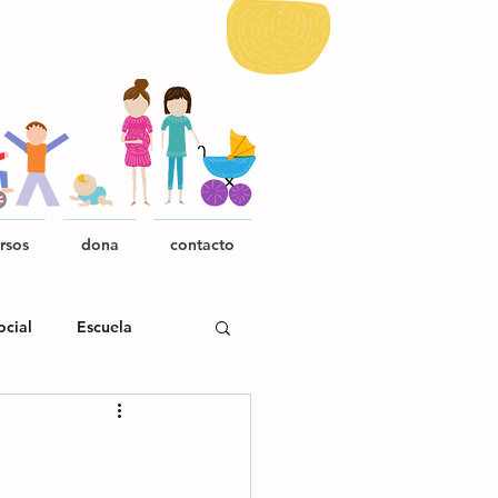
rsos
dona
contacto
ocial
Escuela