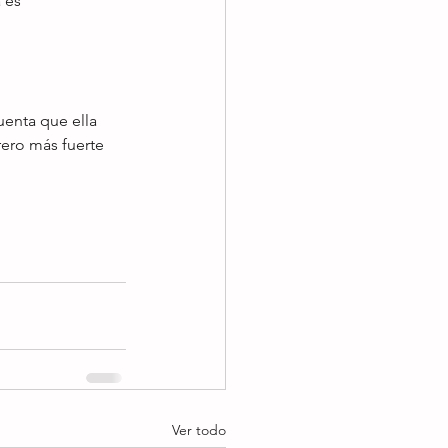
 es 
uenta que ella 
rero más fuerte 
Ver todo