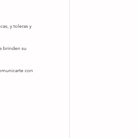
s, y toleras y 
e brinden su 
comunicarte con 