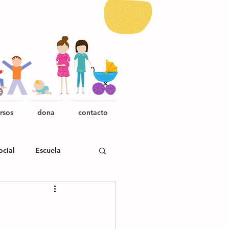
rsos
dona
contacto
ocial
Escuela