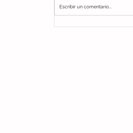
Escribir un comentario...
Regreso a clases, S.O.S
No te pierdas ningún c