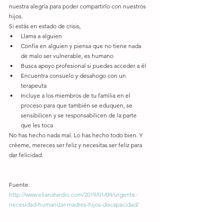
nuestra alegría para poder compartirlo con nuestros 
hijos.
Si estás en estado de crisis, 
Llama a alguien  
Confía en alguien y piensa que no tiene nada 
de malo ser vulnerable, es humano  
Busca apoyo profesional si puedes acceder a él  
Encuentra consuelo y desahogo con un 
terapeuta  
Incluye a los miembros de tu familia en el 
proceso para que también se eduquen, se 
sensibilicen y se responsabilicen de la parte 
que les toca 
No has hecho nada mal. Lo has hecho todo bien. Y 
créeme, mereces ser feliz y necesitas ser feliz para 
dar felicidad.
Fuente: 
http://www.elianatardio.com/2019/01/04/urgente-
necesidad-humanizar-madres-hijos-discapacidad/