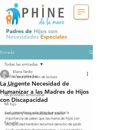
Padres de
Hijos con
Necesidades
Especiales
Entrada
Todas las entradas
Eliana Tardío
Todas las entradas
31 ene 2019
3 min de lectura
La Urgente Necesidad de
Familia
Humanizar a las Madres de Hijos
Mi proceso emocional
con Discapacidad
Mi hijo
Les compartimos este blog que explica la 
Inclusión y responsabilidad social
importancia de saber que las mama de hijos con 
Escuela
discapacidad también tenemos derecho de pedir 
ayuda, podemos desmoronarnos, y eso no implica 