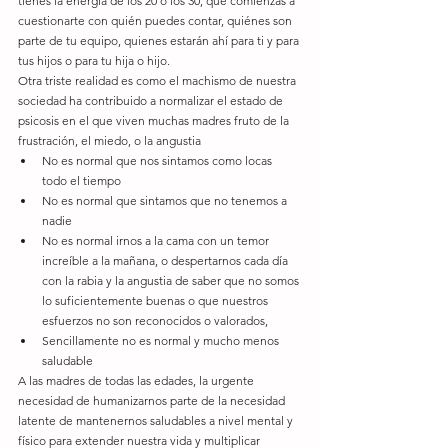
tienes la energía de los 20 o los 30, que comienzas a 
cuestionarte con quién puedes contar, quiénes son 
parte de tu equipo, quienes estarán ahí para ti y para 
tus hijos o para tu hija o hijo.
Otra triste realidad es como el machismo de nuestra 
sociedad ha contribuido a normalizar el estado de 
psicosis en el que viven muchas madres fruto de la 
frustración, el miedo, o la angustia 
No es normal que nos sintamos como locas 
todo el tiempo  
No es normal que sintamos que no tenemos a 
nadie  
No es normal irnos a la cama con un temor 
increíble a la mañana, o despertarnos cada día 
con la rabia y la angustia de saber que no somos 
lo suficientemente buenas o que nuestros 
esfuerzos no son reconocidos o valorados,  
Sencillamente no es normal y mucho menos 
saludable 
A las madres de todas las edades, la urgente 
necesidad de humanizarnos parte de la necesidad 
latente de mantenernos saludables a nivel mental y 
físico para extender nuestra vida y multiplicar 