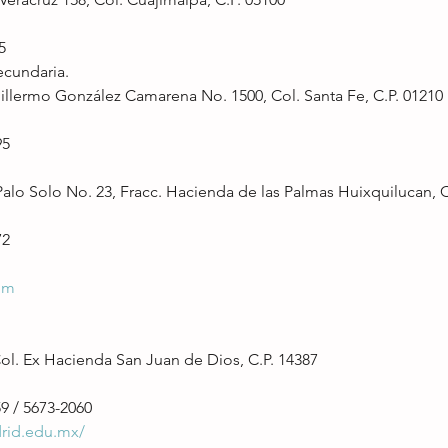
5
ecundaria.
uillermo González Camarena No. 1500, Col. Santa Fe, C.P. 01210
95
 Palo Solo No. 23, Fracc. Hacienda de las Palmas Huixquilucan, 
72
om
Col. Ex Hacienda San Juan de Dios, C.P. 14387
59 / 5673-2060
rid.edu.mx/