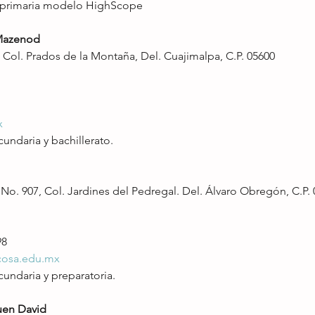
y primaria modelo HighScope
Mazenod
 Col. Prados de la Montaña, Del. Cuajimalpa, C.P. 05600
x
cundaria y bachillerato.
No. 907, Col. Jardines del Pedregal. Del. Álvaro Obregón, C.P.
98
cosa.edu.mx
cundaria y preparatoria.
en David