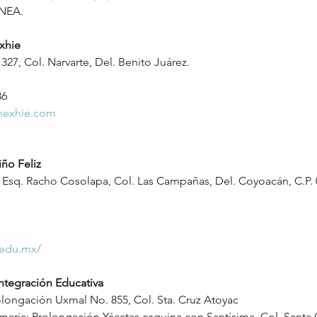
INEA.
xhie
27, Col. Narvarte, Del. Benito Juárez.
86
nexhie.com
ño Feliz
Esq. Racho Cosolapa, Col. Las Campañas, Del. Coyoacán, C.P.
.edu.mx/
ntegración Educativa 
longación Uxmal No. 855, Col. Sta. Cruz Atoyac
maria: Prolongación Yácatas esquina con Santísima, Col. Santa 