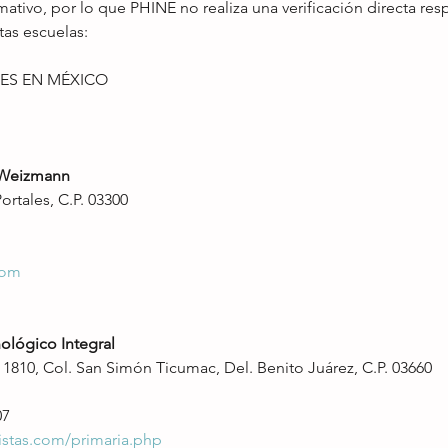
rmativo, por lo que PHINE no realiza una verificación directa res
tas escuelas:
ES EN MÉXICO
 Weizmann
Portales, C.P. 03300
com
ológico Integral
1810, Col. San Simón Ticumac, Del. Benito Juárez, C.P. 03660
07
istas.com/primaria.php