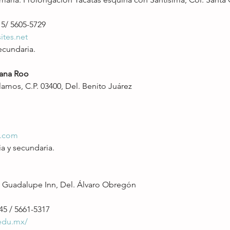
15/ 5605-5729
ites.net
ecundaria.
tana Roo
Álamos, C.P. 03400, Del. Benito Juárez
r.com
ia y secundaria.
. Guadalupe Inn, Del. Álvaro Obregón
745 / 5661-5317
.edu.mx/