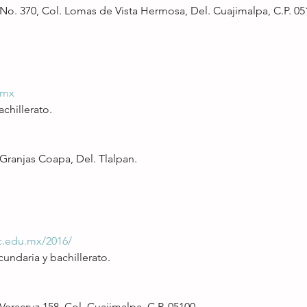
. 370, Col. Lomas de Vista Hermosa, Del. Cuajimalpa, C.P. 05
.mx
achillerato.
 Granjas Coapa, Del. Tlalpan.
c.edu.mx/2016/
cundaria y bachillerato.
 Veracruz 158, Col. Cuajimalpa, C.P. 05100