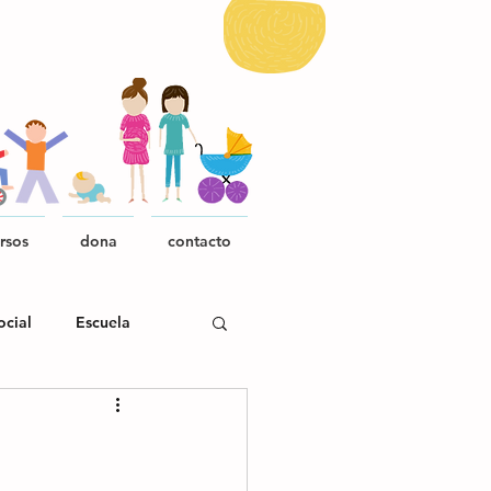
rsos
dona
contacto
ocial
Escuela