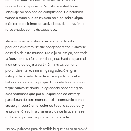
nutrimos nuestra alma los papás de hijos con 
necesidades especiales. Nuestra amistad tenia un 
lenguaje no hablado de complicidad. Coincidimos 
yendo a terapia, o en nuestra opinión sobre algún 
médico, coincidimos en actividades de inclusión o 
relacionadas con la discapacidad.
Hace un mes, el sistema respiratorio de esta 
pequeña guerrera, se fue apagando y con 8 años se 
despidió de este mundo. Me dijo mi amiga, con toda 
la fuerza que su fe le brindaba, que había llegado el 
momento de dejarla partir. En la misa, con una 
profunda entereza mi amiga agradeció el gran 
milagro de la vida de su hija. Le agradeció a ella, 
haber elegido ese papá que le brindó todo su amor 
y que nunca se rindió, le agradeció haber elegido 
esas hermanas que por su capacidad de entrega 
parecieran de otro mundo. Y ella, compartió como 
creció y maduró en el dolor de todo lo sucedido, y 
le prometió a su hija vivir una vida de la que ella se 
sintiera orgullosa. Le prometió no fallarle.
No hay palabras para describir lo que esa misa movió 