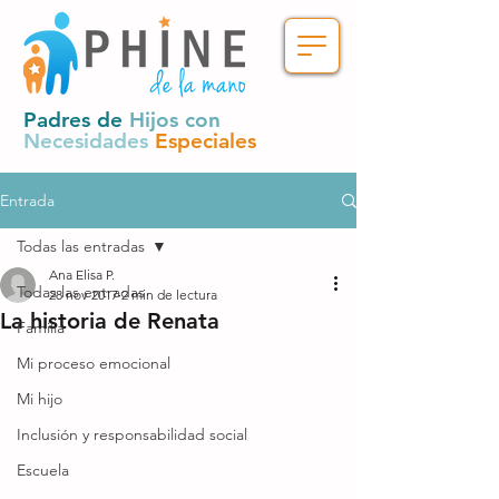
Padres de
Hijos con
Necesidades
Especiales
Entrada
Todas las entradas
Ana Elisa P.
Todas las entradas
28 nov 2017
2 min de lectura
La historia de Renata
Familia
Mi proceso emocional
Mi hijo
Inclusión y responsabilidad social
Escuela