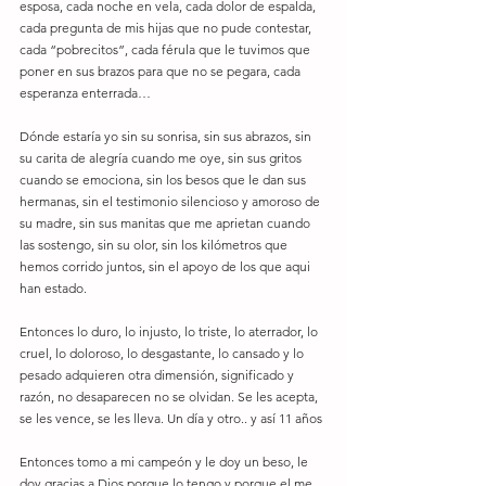
esposa, cada noche en vela, cada dolor de espalda, 
cada pregunta de mis hijas que no pude contestar, 
cada “pobrecitos”, cada férula que le tuvimos que 
poner en sus brazos para que no se pegara, cada 
esperanza enterrada…
Dónde estaría yo sin su sonrisa, sin sus abrazos, sin 
su carita de alegría cuando me oye, sin sus gritos 
cuando se emociona, sin los besos que le dan sus 
hermanas, sin el testimonio silencioso y amoroso de 
su madre, sin sus manitas que me aprietan cuando 
las sostengo, sin su olor, sin los kilómetros que 
hemos corrido juntos, sin el apoyo de los que aqui 
han estado. 
Entonces lo duro, lo injusto, lo triste, lo aterrador, lo 
cruel, lo doloroso, lo desgastante, lo cansado y lo 
pesado adquieren otra dimensión, significado y 
razón, no desaparecen no se olvidan. Se les acepta, 
se les vence, se les lleva. Un día y otro.. y así 11 años
Entonces tomo a mi campeón y le doy un beso, le 
doy gracias a Dios porque lo tengo y porque el me 