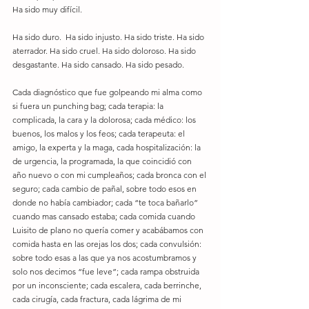
Ha sido muy difícil.
Ha sido duro.  Ha sido injusto. Ha sido triste. Ha sido 
aterrador. Ha sido cruel. Ha sido doloroso. Ha sido 
desgastante. Ha sido cansado. Ha sido pesado.
Cada diagnóstico que fue golpeando mi alma como 
si fuera un punching bag; cada terapia: la 
complicada, la cara y la dolorosa; cada médico: los 
buenos, los malos y los feos; cada terapeuta: el 
amigo, la experta y la maga, cada hospitalización: la 
de urgencia, la programada, la que coincidió con 
año nuevo o con mi cumpleaños; cada bronca con el 
seguro; cada cambio de pañal, sobre todo esos en 
donde no había cambiador; cada “te toca bañarlo” 
cuando mas cansado estaba; cada comida cuando 
Luisito de plano no quería comer y acabábamos con 
comida hasta en las orejas los dos; cada convulsión: 
sobre todo esas a las que ya nos acostumbramos y 
solo nos decimos “fue leve”; cada rampa obstruida 
por un inconsciente; cada escalera, cada berrinche, 
cada cirugía, cada fractura, cada lágrima de mi 