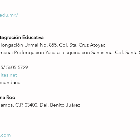
.edu.mx/
tegración Educativa 
longación Uxmal No. 855, Col. Sta. Cruz Atoyac
maria: Prolongación Yácatas esquina con Santísima, Col. Santa 
15/ 5605-5729
ites.net
ecundaria.
ana Roo
Álamos, C.P. 03400, Del. Benito Juárez
r.com