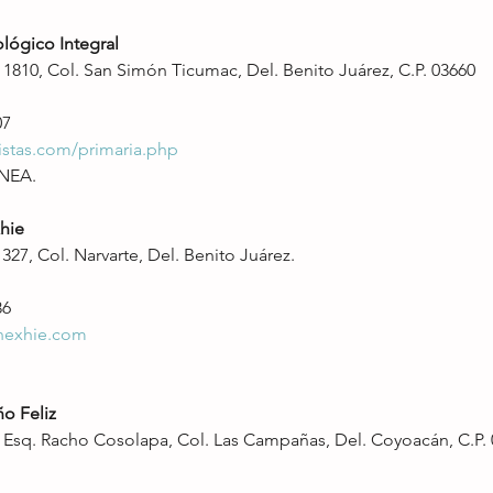
lógico Integral
1810, Col. San Simón Ticumac, Del. Benito Juárez, C.P. 03660
07
istas.com/primaria.php
INEA.
hie
27, Col. Narvarte, Del. Benito Juárez.
86
nexhie.com
o Feliz
Esq. Racho Cosolapa, Col. Las Campañas, Del. Coyoacán, C.P.