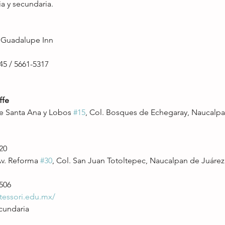
ia y secundaria.
. Guadalupe Inn
745 / 5661-5317
ffe
e Santa Ana y Lobos 
#15
, Col. Bosques de Echegaray, Naucalpan
620
Av. Reforma 
#30
, Col. San Juan Totoltepec, Naucalpan de Juárez,
6506
tessori.edu.mx/
ecundaria