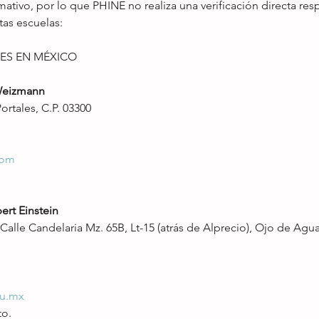
rmativo, por lo que PHINE no realiza una verificación directa res
tas escuelas:
ES EN MÉXICO
Weizmann
Portales, C.P. 03300
com
ert Einstein
 Calle Candelaria Mz. 65B, Lt-15 (atrás de Alprecio), Ojo de Agua
du.mx
to.