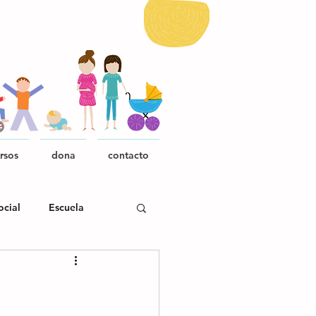
rsos
dona
contacto
ocial
Escuela