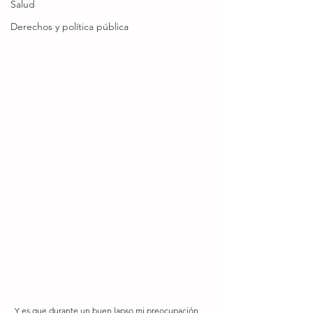
Salud
Derechos y política pública
 Y es que durante un buen lapso mi preocupación 