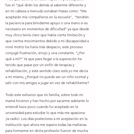
fue el “qué dirán los demás al saberme diferente y 
en mi cabeza a menudo sonaban frases como: “Me 
aceptarán mis compañeros en la escuela”,  “tendrán 
la paciencia para brindarme apoyo o una mano si es 
necesario en momentos de dificultad” ya que desde 
muy chico tenía claro que había cierta limitación y 
que ciertos movimientos debido a mi discapacidad a 
nivel motriz los haría más despacio, este proceso 
conjugó frustración, enojo y una constante: “¿Por 
qué a mí?” Ya que para llegar a la superación he 
tenido que pasar por un sinfín de terapias y 
rehabilitación, y este sentido claro está yo me decía 
a mi mismo, ¿Porqué no puedo ser un niño normal y 
salir con mis amigos a jugar en vez de rehabilitarme? 
Todo este esfuerzo que mi familia, sobre todo mi 
mamá hicieron y han hecho por sacarme adelante lo 
entendí hace poco cuando fui aceptado en la 
universidad para estudiar lo que más me apasiona: 
¡la radio!. Los días posteriores a mi aceptación en la 
institución que ahora me espera todas las mañanas 
para formarme en dicha profesión fueron de mucha 