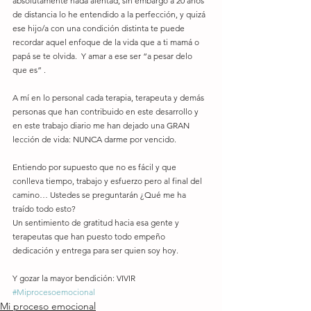
absolutamente nada alentad, sin embargo a 20 años 
de distancia lo he entendido a la perfección, y quizá 
ese hijo/a con una condición distinta te puede 
recordar aquel enfoque de la vida que a ti mamá o  
papá se te olvida.  Y amar a ese ser “a pesar delo 
que es” . 
A mí en lo personal cada terapia, terapeuta y demás 
personas que han contribuido en este desarrollo y 
en este trabajo diario me han dejado una GRAN 
lección de vida: NUNCA darme por vencido. 
Entiendo por supuesto que no es fácil y que 
conlleva tiempo, trabajo y esfuerzo pero al final del 
camino… Ustedes se preguntarán ¿Qué me ha 
traído todo esto? 
Un sentimiento de gratitud hacia esa gente y 
terapeutas que han puesto todo empeño 
dedicación y entrega para ser quien soy hoy. 
Y gozar la mayor bendición: VIVIR
#Miprocesoemocional
Mi proceso emocional