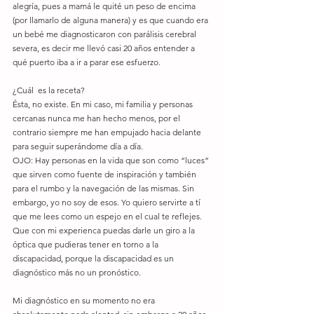
alegría, pues a mamá le quité un peso de encima 
(por llamarlo de alguna manera) y es que cuando era 
un bebé me diagnosticaron con parálisis cerebral 
severa, es decir me llevó casi 20 años entender a 
qué puerto iba a ir a parar ese esfuerzo. 
¿Cuál  es la receta? 
Ésta, no existe. En mi caso, mi familia y personas 
cercanas nunca me han hecho menos, por el 
contrario siempre me han empujado hacia delante 
para seguir superándome día a día. 
OJO: Hay personas en la vida que son como “luces” 
que sirven como fuente de inspiración y también 
para el rumbo y la navegación de las mismas. Sin 
embargo, yo no soy de esos. Yo quiero servirte a tí 
que me lees como un espejo en el cual te reflejes. 
Que con mi experienca puedas darle un giro a la 
óptica que pudieras tener en torno a la 
discapacidad, porque la discapacidad es un 
diagnóstico más no un pronóstico. 
Mi diagnóstico en su momento no era 