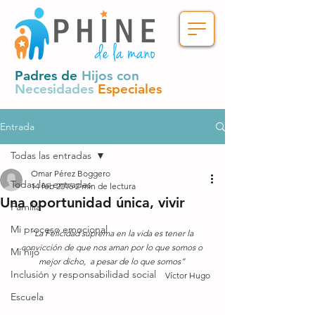
Padres de
Hijos con
Necesidades
Especiales
Entrada
Todas las entradas
Omar Pérez Boggero
Todas las entradas
14 feb 2016
2 min de lectura
Una oportunidad única, vivir
Familia
Mi proceso emocional
“La Felicidad suprema en la vida es tener la 
convicción de que nos aman por lo que somos o 
Mi hijo
mejor dicho,  a pesar de lo que somos”
Inclusión y responsabilidad social
Víctor Hugo 
Escuela