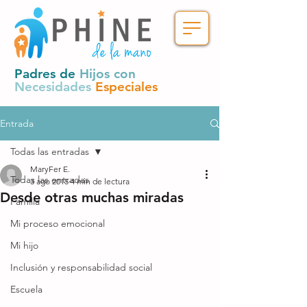
Padres de
Hijos con
Necesidades
Especiales
Entrada
Todas las entradas
MaryFer E.
Todas las entradas
3 ago 2015
4 min de lectura
Desde otras muchas miradas
Familia
Mi proceso emocional
Mi hijo
Inclusión y responsabilidad social
Escuela