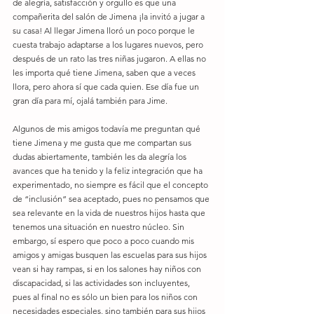
de alegría, satisfacción y orgullo es que una 
compañerita del salón de Jimena ¡la invitó a jugar a 
su casa! Al llegar Jimena lloró un poco porque le 
cuesta trabajo adaptarse a los lugares nuevos, pero 
después de un rato las tres niñas jugaron. A ellas no 
les importa qué tiene Jimena, saben que a veces 
llora, pero ahora sí que cada quien. Ese día fue un 
gran día para mí, ojalá también para Jime. 
Algunos de mis amigos todavía me preguntan qué 
tiene Jimena y me gusta que me compartan sus 
dudas abiertamente, también les da alegría los 
avances que ha tenido y la feliz integración que ha 
experimentado, no siempre es fácil que el concepto 
de “inclusión” sea aceptado, pues no pensamos que 
sea relevante en la vida de nuestros hijos hasta que 
tenemos una situación en nuestro núcleo. Sin 
embargo, sí espero que poco a poco cuando mis 
amigos y amigas busquen las escuelas para sus hijos 
vean si hay rampas, si en los salones hay niños con 
discapacidad, si las actividades son incluyentes, 
pues al final no es sólo un bien para los niños con 
necesidades especiales, sino también para sus hijos 