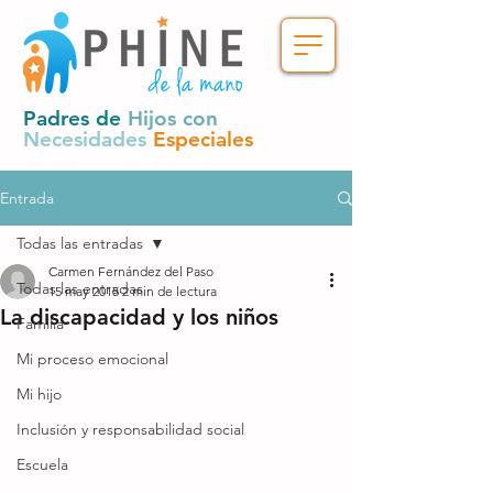
Padres de
Hijos con
Necesidades
Especiales
Entrada
Todas las entradas
Carmen Fernández del Paso
Todas las entradas
15 may 2015
2 min de lectura
La discapacidad y los niños
Familia
Mi proceso emocional
Mi hijo
Inclusión y responsabilidad social
Escuela