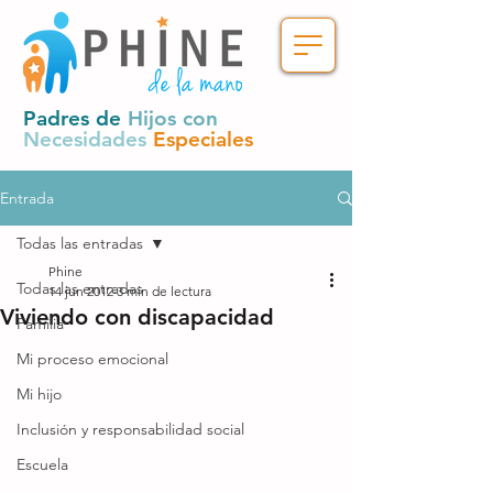
Padres de
Hijos con
Necesidades
Especiales
Entrada
Todas las entradas
Phine
Todas las entradas
14 jun 2012
3 min de lectura
Viviendo con discapacidad
Familia
Mi proceso emocional
Mi hijo
Inclusión y responsabilidad social
Escuela