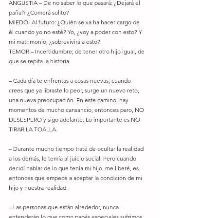
ANGUSTIA – De no saber lo que pasará: ¿Dejará el 
pañal? ¿Comerá solito? 
MIEDO- Al futuro: ¿Quién se va ha hacer cargo de 
él cuando yo no esté? Yo, ¿voy a poder con esto? Y 
mi matrimonio, ¿sobrevivirá a esto? 
TEMOR – Incertidumbre; de tener otro hijo igual, de 
que se repita la historia. 
– Cada día te enfrentas a cosas nuevas; cuando 
crees que ya libraste lo peor, surge un nuevo reto, 
una nueva preocupación. En este camino, hay 
momentos de mucho cansancio, entonces paro, NO 
DESESPERO y sigo adelante. Lo importante es NO 
TIRAR LA TOALLA. 
– Durante mucho tiempo traté de ocultar la realidad 
a los demás, le temía al juicio social. Pero cuando 
decidí hablar de lo que tenía mi hijo, me liberé, es 
entonces que empecé a aceptar la condición de mi 
hijo y nuestra realidad. 
– Las personas que están alrededor, nunca 
entenderán lo que como papás especiales sufrimos, 