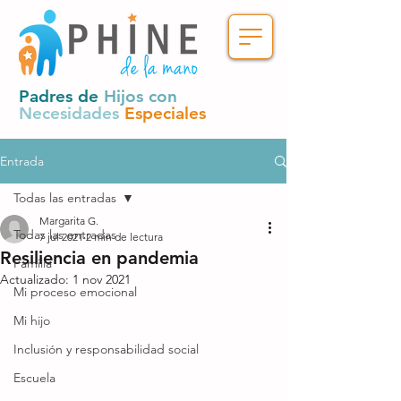
Padres de
Hijos con
Necesidades
Especiales
Entrada
Todas las entradas
Margarita G.
Todas las entradas
7 jul 2021
2 min de lectura
Resiliencia en pandemia
Familia
Actualizado:
1 nov 2021
Mi proceso emocional
Mi hijo
Inclusión y responsabilidad social
Escuela