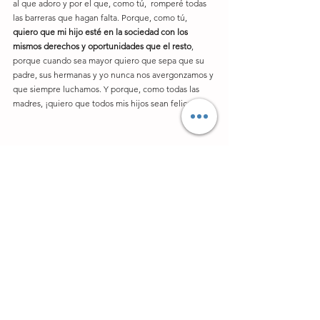
al que adoro y por el que, como tú,  romperé todas 
las barreras que hagan falta. Porque, como tú, 
quiero que mi hijo esté en la sociedad con los 
mismos derechos y oportunidades que el resto
, 
porque cuando sea mayor quiero que sepa que su 
padre, sus hermanas y yo nunca nos avergonzamos y 
que siempre luchamos. Y porque, como todas las 
madres, ¡quiero que todos mis hijos sean felices!
*Tomado de: 
https://www.tutete.com/blog/2016/08/discapacidad/
Mi proceso emocional
Ver todo
Entradas recientes