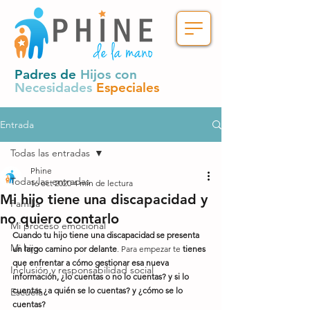
Padres de
Hijos con
Necesidades
Especiales
Entrada
Todas las entradas
Phine
Todas las entradas
16 oct 2020
4 min de lectura
Mi hijo tiene una discapacidad y
Familia
no quiero contarlo
Mi proceso emocional
Cuando tu hijo tiene una discapacidad se presenta 
Mi hijo
un largo camino por delante
. Para empezar te 
tienes 
que enfrentar a cómo gestionar esa nueva 
Inclusión y responsabilidad social
información, ¿lo cuentas o no lo cuentas? y si lo 
cuentas ¿a quién se lo cuentas? y ¿cómo se lo 
Escuela
cuentas?