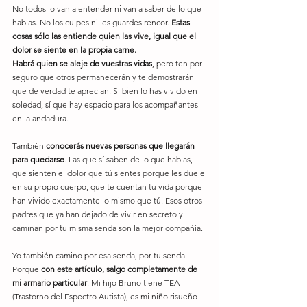
No todos lo van a entender ni van a saber de lo que 
hablas. No los culpes ni les guardes rencor. 
Estas 
cosas sólo las entiende quien las vive, igual que el 
dolor se siente en la propia carne.
Habrá quien se aleje de vuestras vidas
, pero ten por 
seguro que otros permanecerán y te demostrarán 
que de verdad te aprecian. Si bien lo has vivido en 
soledad, sí que hay espacio para los acompañantes 
en la andadura.
También 
conocerás nuevas personas que llegarán 
para quedarse
. Las que sí saben de lo que hablas, 
que sienten el dolor que tú sientes porque les duele 
en su propio cuerpo, que te cuentan tu vida porque 
han vivido exactamente lo mismo que tú. Esos otros 
padres que ya han dejado de vivir en secreto y 
caminan por tu misma senda son la mejor compañía.
Yo también camino por esa senda, por tu senda. 
Porque 
con este artículo, salgo completamente de 
mi armario particular
. Mi hijo Bruno tiene TEA 
(Trastorno del Espectro Autista), es mi niño risueño 