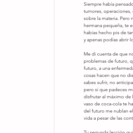
Siempre había pensado 
tumores, operaciones, e
sobre la materia. Pero n
hermana pequeña, te emp
habías hecho pis de tan
y apenas podías abrir l
Me di cuenta de que no
problemas de futuro, qu
futuro, a una enfermeda
cosas hacen que no dis
sabes sufrir, no anticip
pero sí que padeces m
disfrutar al máximo de 
vaso de coca-cola te ha
del futuro me nublan el 
vida a pesar de las con
Tu segunda lección qui