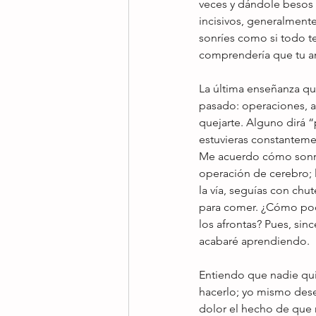
veces y dándole besos d
incisivos, generalmente
sonríes como si todo te
comprendería que tu a
La última enseñanza que
pasado: operaciones, a
quejarte. Alguno dirá “
estuvieras constanteme
Me acuerdo cómo sonreís
operación de cerebro; l
la vía, seguías con ch
para comer. ¿Cómo podr
los afrontas? Pues, si
acabaré aprendiendo.
Entiendo que nadie qui
hacerlo; yo mismo dese
dolor el hecho de que n