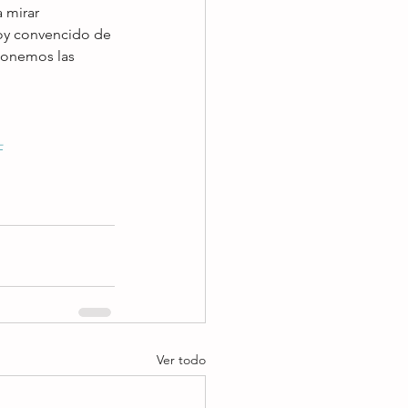
 mirar 
toy convencido de 
donemos las 
-
Ver todo