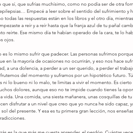
que sí, que sufrías muchísimo, como no podía ser de otra for
pilepsias… Empecé a leer sobre el sentido del sufrimiento y ha
o todas las respuestas están en los libros y el otro día, mientra
ezaste a reír y a reír hasta que la franja azul de tu pañal cambi
to reírte. Ese mismo día te habían operado de la cara, te lo hab
os ojos.
 es lo mismo sufrir que padecer. Las personas sufrimos porqu
e en la mayoría de ocasiones no ocurrirán, y eso nos hace sufri
d, a una dolencia, a perder a un ser querido, a perder el traba
frutemos del momento y suframos por un hipotético futuro. Tú
as ni lo bueno ni lo malo, te limitas a vivir el momento. Es cierto 
uchos dolores, aunque eso no te impide cuando tienes la opor
la vida. Una comida, una siesta mañanera, unas cosquillas de t
cen disfrutar a un nivel que creo que yo nunca he sido capaz, y
sol del presente. Y esa es tu primera gran lección, nos enseñas 
tradicciones.
zás es la que más me cuesta aprender, el perdón. Cuántas vec