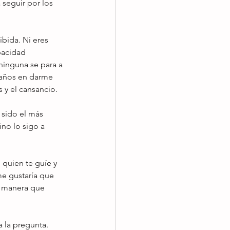
seguir por los 
ida. Ni eres 
pacidad 
ninguna se para a 
 años en darme 
 y el cansancio. 
sido el más 
no lo sigo a 
quien te guíe y 
me gustaría que 
r manera que 
 la pregunta. 