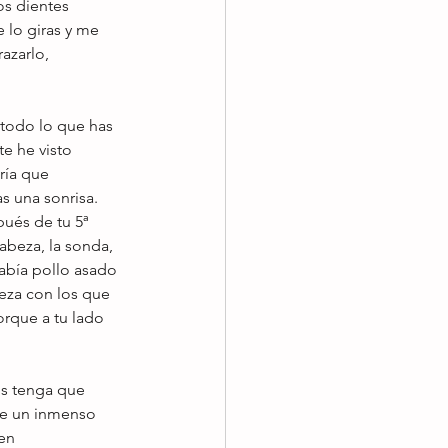
os dientes 
 lo giras y me 
azarlo, 
 todo lo que has 
e he visto 
ría que 
s una sonrisa. 
ués de tu 5ª 
abeza, la sonda, 
abía pollo asado 
eza con los que 
rque a tu lado 
os tenga que 
se un inmenso 
en 