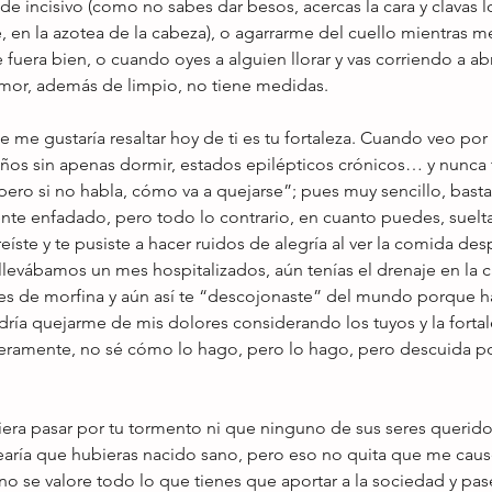
e incisivo (como no sabes dar besos, acercas la cara y clavas l
, en la azotea de la cabeza), o agarrarme del cuello mientras me
 fuera bien, o cuando oyes a alguien llorar y vas corriendo a abr
mor, además de limpio, no tiene medidas.
 me gustaría resaltar hoy de ti es tu fortaleza. Cuando veo por
ños sin apenas dormir, estados epilépticos crónicos… y nunca t
pero si no habla, cómo va a quejarse”; pues muy sencillo, basta
nte enfadado, pero todo lo contrario, en cuanto puedes, suelta
te y te pusiste a hacer ruidos de alegría al ver la comida desp
levábamos un mes hospitalizados, aún tenías el drenaje en la c
utes de morfina y aún así te “descojonaste” del mundo porque h
ía quejarme de mis dolores considerando los tuyos y la fortal
nceramente, no sé cómo lo hago, pero lo hago, pero descuida po
era pasar por tu tormento ni que ninguno de sus seres querid
aría que hubieras nacido sano, pero eso no quita que me cau
o se valore todo lo que tienes que aportar a la sociedad y pas