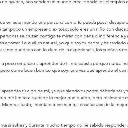
es no ayudan, nos venden un mundo irreal donde los ejemplos a 
que en este mundo una persona como tú pueda pasar desapercib
 ni tampoco un empresario exitoso, solo eres un niño con disca
 personas se cruzan contigo te miran con pena o indiferencia y 
s aportar. Lo cual es natural, yo que soy tu padre y he tardado
as; me quedaba con lo duro de la experiencia, los sueños rotos
a poco empiezo a aprender de ti, me cuesta porque nunca he 
, pero como buen borrico que soy, una vez que aprendo el cami
 aprendes tú algo de mí, ya que siendo tu padre debería ser yo 
 Solo me limito a cuidarte lo mejor que puedo, pero realmente 
 Mientras tanto, intentaré transmitir tus enseñanzas de la mejo
a si sufres y durante mucho tiempo no he sabido responder a