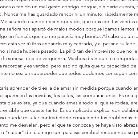
onca o tenido un mal gesto contigo porque, sin darte cuenta, 
o. Nunca me has guardado rencor ni un minuto, rápidamente m
Me acuerdo cuando recién operado, que ibas con tus vendas en
una señora nos apartó de malos modos porque íbamos lentos, t
algo en francés que no me parecía muy bonito. Al cabo de un ra
ero esta vez tú ibas andando muy cansado, y al pasar a su lado, 
mo si nada hubiera pasado. La pilló tan de imprevisto que no l
 la sonrisa, roja de vergüenza. Muchos dirán que te comportas
a recordar, y es verdad, pero eso no quita que tu capacidad de o
gente no sea un superpoder que todos podemos conseguir con 
taría aprender de ti es la de amar sin medida porque cuando am
esaparecen las envidias, los celos, las comparaciones. Es una g
ta que existe, ya que cuando amas a todo el que te rodea, e
mprensible que cueste tanto. Es complicado explicar con palabr
uso puede resultar contradictorio conociendo tus problemas d
to me desvelan, pero el que te conozca y te haya visto abrazar
o “cuidar” de tu amigo con parálisis cerebral recogiendo su pe