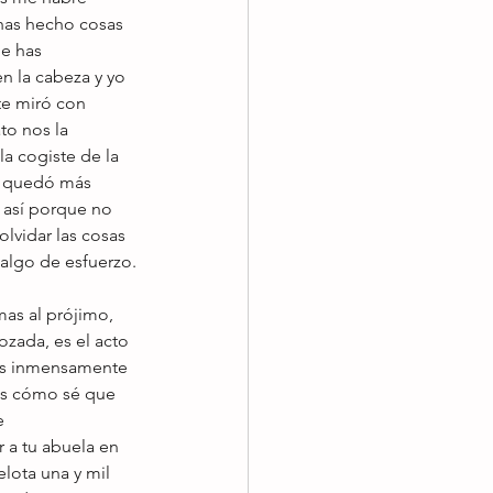
has hecho cosas 
e has 
 la cabeza y yo 
e miró con 
to nos la 
la cogiste de la 
e quedó más 
 así porque no 
lvidar las cosas 
algo de esfuerzo.
as al prójimo, 
ozada, es el acto 
res inmensamente 
as cómo sé que 
e 
 a tu abuela en 
lota una y mil 