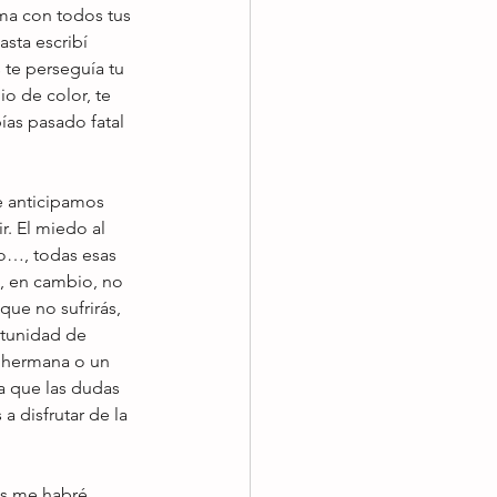
ma con todos tus 
sta escribí 
s te perseguía tu 
o de color, te 
ías pasado fatal 
e anticipamos 
r. El miedo al 
jo…, todas esas 
, en cambio, no 
que no sufrirás, 
tunidad de 
u hermana o un 
a que las dudas 
a disfrutar de la 
es me habré 