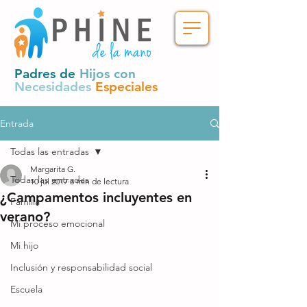
Padres de
Hijos con
Necesidades
Especiales
Entrada
Todas las entradas
Margarita G.
Todas las entradas
10 jul 2017
3 min de lectura
¿Campamentos incluyentes en
Familia
verano?
Mi proceso emocional
Mi hijo
Inclusión y responsabilidad social
Escuela