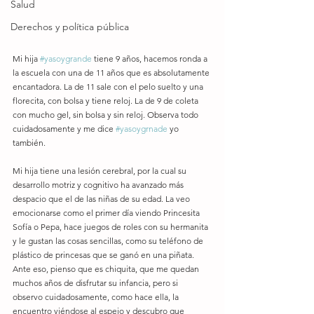
Salud
Derechos y política pública
Mi hija 
#yasoygrande
 tiene 9 años, hacemos ronda a 
la escuela con una de 11 años que es absolutamente 
encantadora. La de 11 sale con el pelo suelto y una 
florecita, con bolsa y tiene reloj. La de 9 de coleta 
con mucho gel, sin bolsa y sin reloj. Observa todo 
cuidadosamente y me dice 
#yasoygrnade
 yo 
también.
Mi hija tiene una lesión cerebral, por la cual su 
desarrollo motriz y cognitivo ha avanzado más 
despacio que el de las niñas de su edad. La veo 
emocionarse como el primer día viendo Princesita 
Sofía o Pepa, hace juegos de roles con su hermanita 
y le gustan las cosas sencillas, como su teléfono de 
plástico de princesas que se ganó en una piñata. 
Ante eso, pienso que es chiquita, que me quedan 
muchos años de disfrutar su infancia, pero si 
observo cuidadosamente, como hace ella, la 
encuentro viéndose al espejo y descubro que 