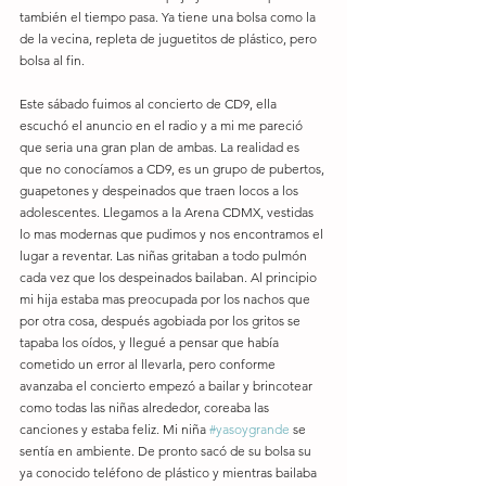
también el tiempo pasa. Ya tiene una bolsa como la 
de la vecina, repleta de juguetitos de plástico, pero 
bolsa al fin.
Este sábado fuimos al concierto de CD9, ella 
escuchó el anuncio en el radio y a mi me pareció 
que seria una gran plan de ambas. La realidad es 
que no conocíamos a CD9, es un grupo de pubertos, 
guapetones y despeinados que traen locos a los 
adolescentes. Llegamos a la Arena CDMX, vestidas 
lo mas modernas que pudimos y nos encontramos el 
lugar a reventar. Las niñas gritaban a todo pulmón  
cada vez que los despeinados bailaban. Al principio 
mi hija estaba mas preocupada por los nachos que 
por otra cosa, después agobiada por los gritos se 
tapaba los oídos, y llegué a pensar que había 
cometido un error al llevarla, pero conforme 
avanzaba el concierto empezó a bailar y brincotear 
como todas las niñas alrededor, coreaba las 
canciones y estaba feliz. Mi niña 
#yasoygrande
 se 
sentía en ambiente. De pronto sacó de su bolsa su 
ya conocido teléfono de plástico y mientras bailaba 