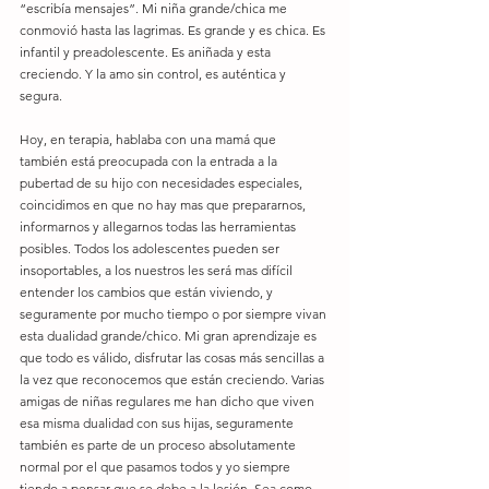
“escribía mensajes”. Mi niña grande/chica me 
conmovió hasta las lagrimas. Es grande y es chica. Es 
infantil y preadolescente. Es aniñada y esta 
creciendo. Y la amo sin control, es auténtica y 
segura.
Hoy, en terapia, hablaba con una mamá que 
también está preocupada con la entrada a la 
pubertad de su hijo con necesidades especiales, 
coincidimos en que no hay mas que prepararnos, 
informarnos y allegarnos todas las herramientas 
posibles. Todos los adolescentes pueden ser 
insoportables, a los nuestros les será mas difícil 
entender los cambios que están viviendo, y 
seguramente por mucho tiempo o por siempre vivan 
esta dualidad grande/chico. Mi gran aprendizaje es 
que todo es válido, disfrutar las cosas más sencillas a 
la vez que reconocemos que están creciendo. Varias 
amigas de niñas regulares me han dicho que viven 
esa misma dualidad con sus hijas, seguramente 
también es parte de un proceso absolutamente 
normal por el que pasamos todos y yo siempre 
tiendo a pensar que se debe a la lesión. Sea como 