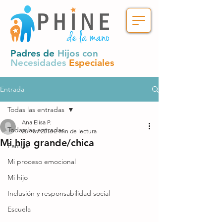
Padres de
Hijos con
Necesidades
Especiales
Entrada
Todas las entradas
Ana Elisa P.
Todas las entradas
28 nov 2016
2 min de lectura
Mi hija grande/chica
Familia
Mi proceso emocional
Mi hijo
Inclusión y responsabilidad social
Escuela