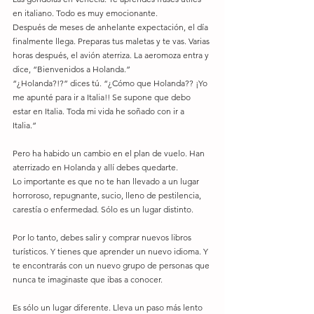
en italiano. Todo es muy emocionante. 
Después de meses de anhelante expectación, el día 
finalmente llega. Preparas tus maletas y te vas. Varias 
horas después, el avión aterriza. La aeromoza entra y 
dice, “Bienvenidos a Holanda.” 
“¿Holanda?!?” dices tú. “¿Cómo que Holanda?? ¡Yo 
me apunté para ir a Italia!! Se supone que debo 
estar en Italia. Toda mi vida he soñado con ir a 
Italia.” 
Pero ha habido un cambio en el plan de vuelo. Han 
aterrizado en Holanda y allí debes quedarte. 
Lo importante es que no te han llevado a un lugar 
horroroso, repugnante, sucio, lleno de pestilencia, 
carestía o enfermedad. Sólo es un lugar distinto. 
Por lo tanto, debes salir y comprar nuevos libros 
turísticos. Y tienes que aprender un nuevo idioma. Y 
te encontrarás con un nuevo grupo de personas que 
nunca te imaginaste que ibas a conocer. 
Es sólo un lugar diferente. Lleva un paso más lento 