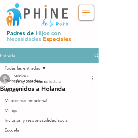
Padres de
Hijos con
Necesidades
Especiales
Entrada
Todas las entradas
Mónica E.
Todas las entradas
21 may 2013
2 min de lectura
Bienvenidos a Holanda
Familia
Mi proceso emocional
Mi hijo
Inclusión y responsabilidad social
Escuela