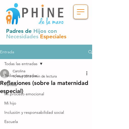
Padres de
Hijos con
Necesidades
Especiales
Entrada
Todas las entradas
Carolina
Todas las entradas
10 may 2013
3 min de lectura
Reflexiones (sobre la maternidad
Familia
especial)
Mi proceso emocional
Mi hijo
Inclusión y responsabilidad social
Escuela