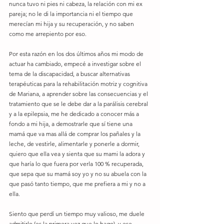
nunca tuvo ni pies ni cabeza, la relación con mi ex 
pareja; no le di la importancia ni el tiempo que 
merecían mi hija y su recuperación, y no saben 
como me arrepiento por eso. 
Por esta razón en los dos últimos años mi modo de 
actuar ha cambiado, empecé a investigar sobre el 
tema de la discapacidad, a buscar alternativas 
terapéuticas para la rehabilitación motriz y cognitiva 
de Mariana, a aprender sobre las consecuencias y el 
tratamiento que se le debe dar a la parálisis cerebral 
y a la epilepsia, me he dedicado a conocer más a 
fondo a mi hija, a demostrarle que sí tiene una 
mamá que va mas allá de comprar los pañales y la 
leche, de vestirle, alimentarle y ponerle a dormir, 
quiero que ella vea y sienta que su mami la adora y 
que haría lo que fuera por verla 100 % recuperada, 
que sepa que su mamá soy yo y no su abuela con la 
que pasó tanto tiempo, que me prefiera a mi y no a 
ella. 
Siento que perdí un tiempo muy valioso, me duele 
admitirlo (es la primera vez que lo hago), y ese 