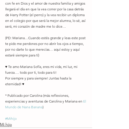
con fe en Dios y el amor de nuestra familia y amigos 
llegará el día en que la vea correr por la casa detrás 
de Harry Potter (el perro) y la vea recibir un diploma 
en el colegio por que será la mejor alumna, lo sé, así 
será, mi corazón de madre me lo dice… 
(PD: Mariana…Cuando estés grande y leas este post 
te pido me perdones por no abrir los ojos a tiempo, 
por no darte lo que merecías… aquí estoy y aquí 
estaré siempre para tí) 
♥ Te amo Mariana Sofía, eres mi vida, mi luz, mi 
fuerza…. todo por ti, todo para ti!  
Por siempre y para siempre! Juntas hasta la 
eternidad! ♥ 
* Publicado por Carolina (más reflexiones, 
experiencias y aventuras de Carolina y Mariana en 
El 
Mundo de Nana Banana
) 
#Mihijo
Mi hijo