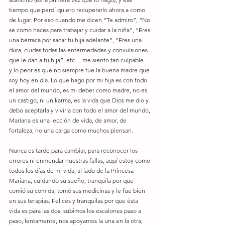
tiempo que perdí quiero recuperarlo ahora a como 
de lugar. Por eso cuando me dicen “Te admiro”, “No 
se como haces para trabajar y cuidar a la niña”, “Eres 
una berraca por sacar tu hija adelante”, “Eres una 
dura, cuidas todas las enfermedades y convulsiones 
que le dan a tu hija”, etc… me siento tan culpable… 
y lo peor es que no siempre fue la buena madre que 
soy hoy en día. Lo que hago por mi hija es con todo 
el amor del mundo, es mi deber como madre, no es 
un castigo, ni un karma, es la vida que Dios me dio y 
debo aceptarla y vivirla con todo el amor del mundo, 
Mariana es una lección de vida, de amor, de 
fortaleza, no una carga como muchos piensan. 
Nunca es tarde para cambiar, para reconocer los 
errores ni enmendar nuestras fallas, aquí estoy como 
todos los días de mi vida, al lado de la Princesa 
Mariana, cuidando su sueño, tranquila por que 
comió su comida, tomó sus medicinas y le fue bien 
en sus terapias. Felices y tranquilas por que ésta 
vida es para las dos, subimos los escalones paso a 
paso, lentamente, nos apoyamos la una en la otra, 