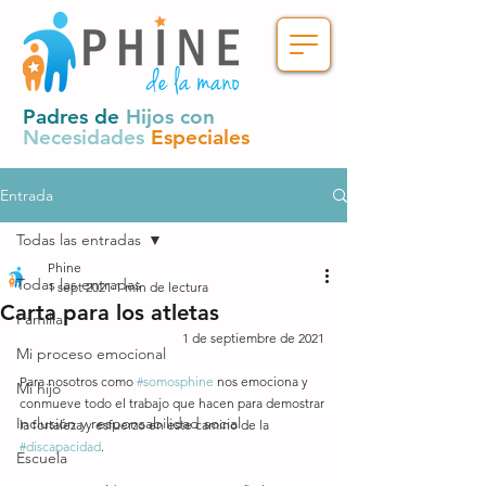
Padres de
Hijos con
Necesidades
Especiales
Entrada
Todas las entradas
Phine
Todas las entradas
1 sept 2021
1 min de lectura
Carta para los atletas
Familia
1 de septiembre de 2021 
Mi proceso emocional
Para nosotros como 
#somosphine
 nos emociona y 
Mi hijo
conmueve todo el trabajo que hacen para demostrar 
Inclusión y responsabilidad social
la fortaleza y esfuerzo en este camino de la 
#discapacidad
. 
Escuela