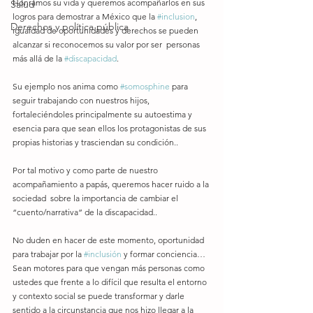
Honramos su vida y queremos acompañarlos en sus 
Salud
logros para demostrar a México que la 
#inclusion
, 
Derechos y política pública
igualdad de oportunidades y derechos se pueden 
alcanzar si reconocemos su valor por ser  personas 
más allá de la 
#discapacidad
. 
Su ejemplo nos anima como 
#somosphine
 para 
seguir trabajando con nuestros hijos, 
fortaleciéndoles principalmente su autoestima y 
esencia para que sean ellos los protagonistas de sus 
propias historias y trasciendan su condición.. 
Por tal motivo y como parte de nuestro 
acompañamiento a papás, queremos hacer ruido a la 
sociedad  sobre la importancia de cambiar el 
“cuento/narrativa” de la discapacidad.. 
No duden en hacer de este momento, oportunidad 
para trabajar por la 
#inclusión
 y formar conciencia… 
Sean motores para que vengan más personas como 
ustedes que frente a lo difícil que resulta el entorno 
y contexto social se puede transformar y darle 
sentido a la circunstancia que nos hizo llegar a la 