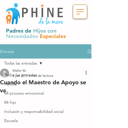
Padres de
Hijos con
Necesidades
Especiales
Entrada
Todas las entradas
Mafer M.
Todas las entradas
3 jun 2017
4 min de lectura
Cuando el Maestro de Apoyo se
Familia
va
Mi proceso emocional
Mi hijo
Inclusión y responsabilidad social
Escuela