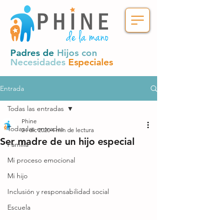
Padres de
Hijos con
Necesidades
Especiales
Entrada
Todas las entradas
Phine
Todas las entradas
24 dic 2020
4 min de lectura
Ser madre de un hijo especial
Familia
Mi proceso emocional
Mi hijo
Inclusión y responsabilidad social
Escuela