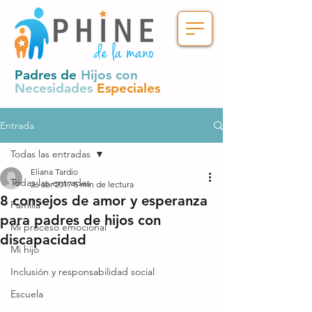
Padres de
Hijos con
Necesidades
Especiales
Entrada
Todas las entradas
Eliana Tardio
Todas las entradas
26 abr 2017
5 min de lectura
8 consejos de amor y esperanza
Familia
para padres de hijos con
Mi proceso emocional
discapacidad
Mi hijo
Inclusión y responsabilidad social
Escuela