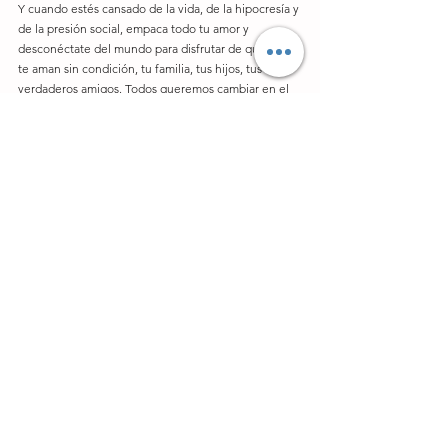
Y cuando estés cansado de la vida, de la hipocresía y 
de la presión social, empaca todo tu amor y 
desconéctate del mundo para disfrutar de quienes 
te aman sin condición, tu familia, tus hijos, tus 
verdaderos amigos. Todos queremos cambiar en el 
mundo, pero en el intento muchas veces olvidamos 
disfrutar de lo que tenemos, que es lo que 
realmente vale la pena.
Tomado del blog 
http://www.elianatardio.com/2013/01/13/consejos-
amor-esperanza-padres-hijos-discapacidad/
#Familia
Familia
Ver todo