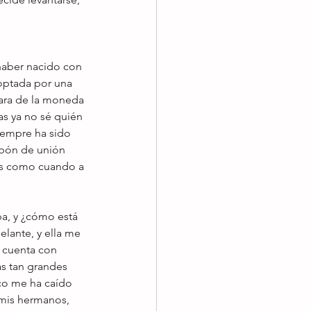
haber nacido con 
optada por una 
cara de la moneda 
as ya no sé quién 
iempre ha sido 
abón de unión 
les como cuando a 
a, y ¿cómo está 
elante, y ella me 
 cuenta con 
as tan grandes 
co me ha caído 
mis hermanos,  