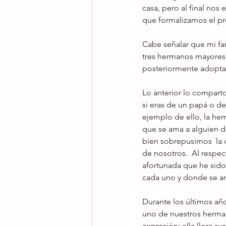
casa, pero al final nos
que formalizamos el p
Cabe señalar que mi fa
tres hermanos mayores, 
posteriormente adopta
Lo anterior lo compart
si eras de un papá o de
ejemplo de ello, la h
que se ama a alguien d
bien sobrepusimos  la 
de nosotros.  Al respe
afortunada que he sido 
cada uno y donde se am
Durante los últimos añ
uno de nuestros herman
expresión: ella llora su