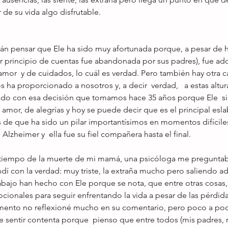
 de su vida algo disfrutable.
n pensar que Ele ha sido muy afortunada porque, a pesar de 
r principio de cuentas fue abandonada por sus padres), fue ad
 amor  y de cuidados, lo cuál es verdad. Pero también hay otra 
s ha proporcionado a nosotros y, a decir  verdad,   a estas altur
ado con esa decisión que tomamos hace 35 años porque Ele  s
mor, de alegrías y hoy se puede decir que es el principal esl
ás de que ha sido un pilar importantísimos en momentos difíci
Alzheimer y  ella fue su fiel compañera hasta el final.
tiempo de la muerte de mi mamá, una psicóloga me preguntab
dí con la verdad: muy triste, la extraña mucho pero saliendo ad
ajo han hecho con Ele porque se nota, que entre otras cosas,
cionales para seguir enfrentando la vida a pesar de las pérdid
mento no reflexioné mucho en su comentario, pero poco a po
ce sentir contenta porque  pienso que entre todos (mis padres, 