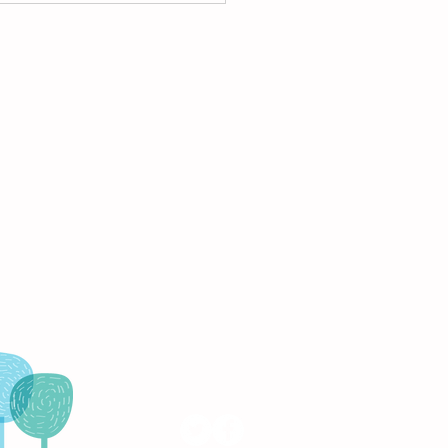
tención a mis otros hijos
mi pareja?