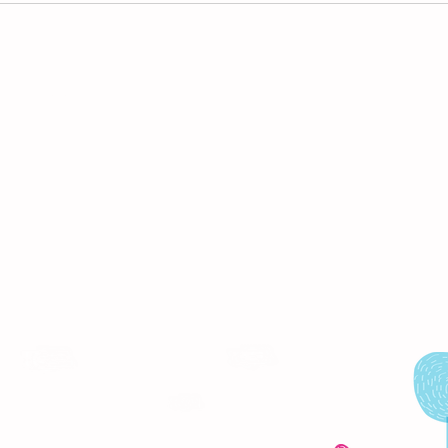
la a
y a 
ontenido