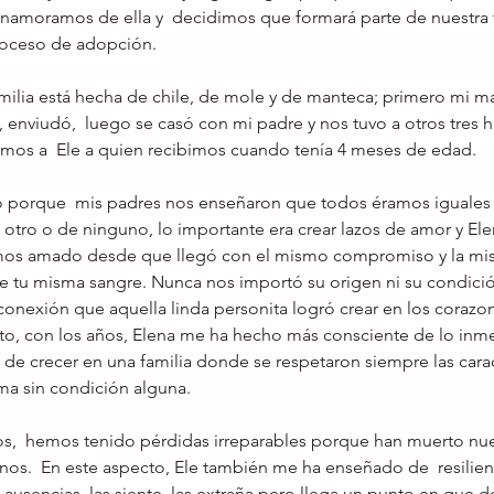
 enamoramos de ella y  decidimos que formará parte de nuestra f
roceso de adopción. 
milia está hecha de chile, de mole y de manteca; primero mi ma
enviudó,  luego se casó con mi padre y nos tuvo a otros tres hi
mos a  Ele a quien recibimos cuando tenía 4 meses de edad.
o porque  mis padres nos enseñaron que todos éramos iguales
 otro o de ninguno, lo importante era crear lazos de amor y Elen
emos amado desde que llegó con el mismo compromiso y la mism
e tu misma sangre. Nunca nos importó su origen ni su condició
conexión que aquella linda personita logró crear en los corazo
cto, con los años, Elena me ha hecho más consciente de lo in
de crecer en una familia donde se respetaron siempre las carac
a sin condición alguna.
os,  hemos tenido pérdidas irreparables porque han muerto nue
os.  En este aspecto, Ele también me ha enseñado de  resilie
s ausencias, las siente, las extraña pero llega un punto en que d