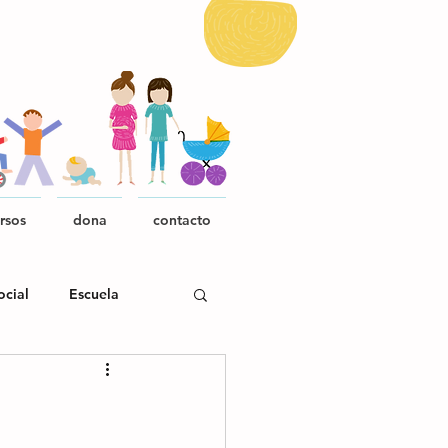
rsos
dona
contacto
ocial
Escuela