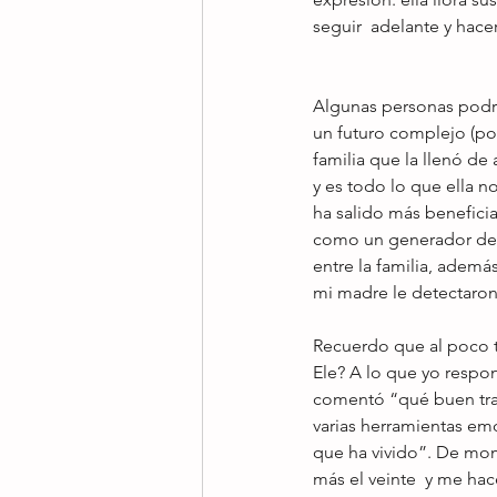
seguir  adelante y hacer
Algunas personas podrá
un futuro complejo (po
familia que la llenó de
y es todo lo que ella no
ha salido más benefici
como un generador de a
entre la familia, adem
mi madre le detectaron 
Recuerdo que al poco 
Ele? A lo que yo respon
comentó “qué buen trab
varias herramientas emo
que ha vivido”. De mo
más el veinte  y me ha