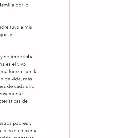
amilia por lo 
dre tuvo a mis 
jos, y 
 y no importaba 
a es el vivo 
a fuerza  con la 
n de vida, más 
nes de cada uno 
mensamente 
terísticas de 
stros padres y 
ncia en su máxima 
ecide levantarse, 