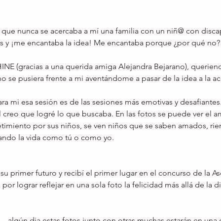
 que nunca se acercaba a mí una familia con un niñ@ con disca
os y ¡me encantaba la idea! Me encantaba porque ¿por qué no?
INE (gracias a una querida amiga Alejandra Bejarano), queriend
no se pusiera frente a mi aventándome a pasar de la idea a la ac
a mi esa sesión es de las sesiones más emotivas y desafiantes.
 creo que logré lo que buscaba. En las fotos se puede ver el a
etimiento por sus niños, se ven niños que se saben amados, rie
ando la vida como tú o como yo.
 su primer futuro y recibí el primer lugar en el concurso de la A
or lograr reflejar en una sola foto la felicidad más allá de la d
.. algún dia estas fotos junto con otras muchas estarán en una