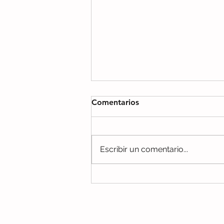
Comentarios
Escribir un comentario...
El sonido que hacen los
elefantes