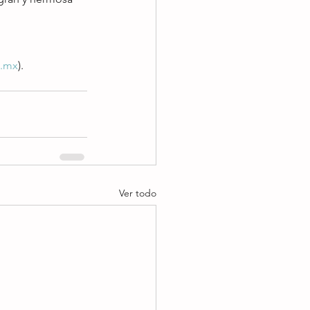
g.mx
).
Ver todo