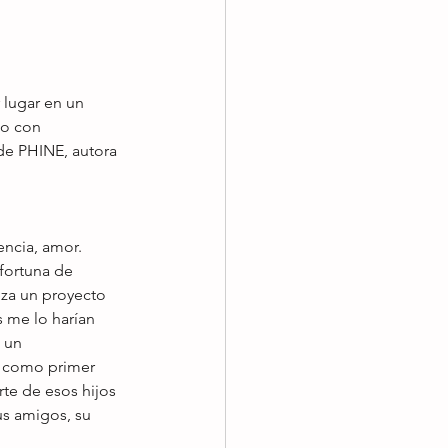
lugar en un 
ño con 
de PHINE, autora 
encia, amor. 
fortuna de 
za un proyecto 
 me lo harían 
 un 
l como primer 
rte de esos hijos 
us amigos, su 