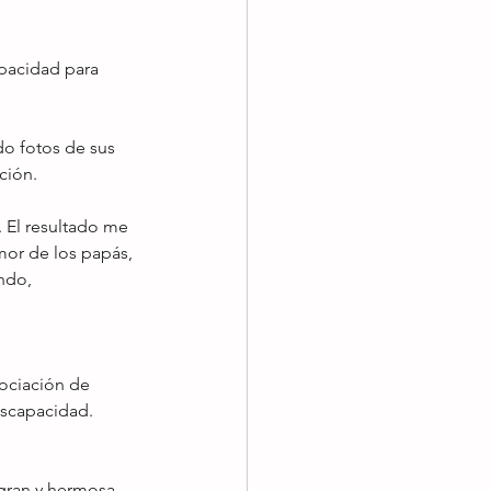
pacidad para 
o fotos de sus 
ción.
 El resultado me 
mor de los papás, 
ndo, 
sociación de 
iscapacidad. 
 gran y hermosa 