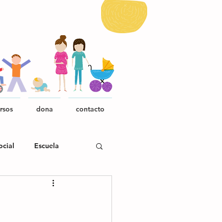
rsos
dona
contacto
ocial
Escuela