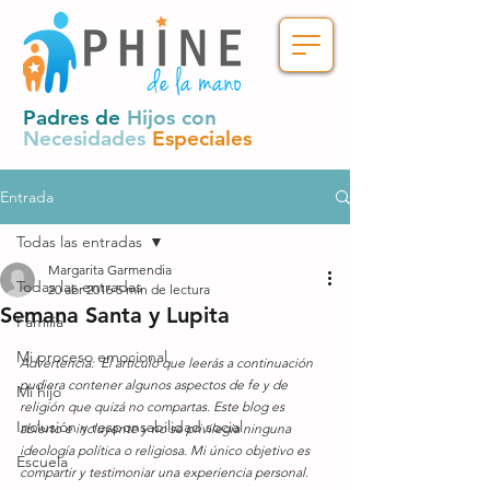
Padres de
Hijos con
Necesidades
Especiales
Entrada
Todas las entradas
Margarita Garmendia
Todas las entradas
20 abr 2016
5 min de lectura
Semana Santa y Lupita
Familia
Mi proceso emocional
Advertencia:  El artículo que leerás a continuación 
pudiera contener algunos aspectos de fe y de 
Mi hijo
religión que quizá no compartas. Este blog es 
Inclusión y responsabilidad social
abierto e incluyente y no se privilegia ninguna 
ideología política o religiosa. Mi único objetivo es 
Escuela
compartir y testimoniar una experiencia personal.