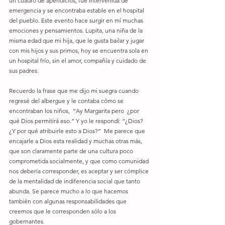
un cuadro de apendicitis, fue intervenida de 
emergencia y se encontraba estable en el hospital 
del pueblo. Este evento hace surgir en mí muchas 
emociones y pensamientos. Lupita, una niña de la 
misma edad que mi hija, que le gusta bailar y jugar 
con mis hijos y sus primos, hoy se encuentra sola en 
un hospital frío, sin el amor, compañía y cuidado de 
sus padres.
Recuerdo la frase que me dijo mi suegra cuando 
regresé del albergue y le contaba cómo se 
encontraban los niños,  “Ay Margarita pero  ¿por 
qué Dios permitirá eso.” Y yo le respondí: “¿Dios? 
¿Y por qué atribuirle esto a Dios?”  Me parece que 
encajarle a Dios esta realidad y muchas otras más, 
que son claramente parte de una cultura poco 
comprometida socialmente, y que como comunidad 
nos debería corresponder, es aceptar y ser cómplice 
de la mentalidad de indiferencia social que tanto 
abunda. Se parece mucho a lo que hacemos 
también con algunas responsabilidades que 
creemos que le corresponden sólo a los 
gobernantes.