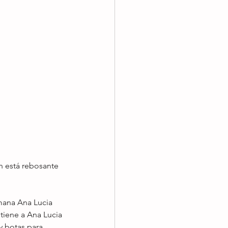
 está rebosante 
rmana Ana Lucia 
 tiene a Ana Lucia 
y botas para 