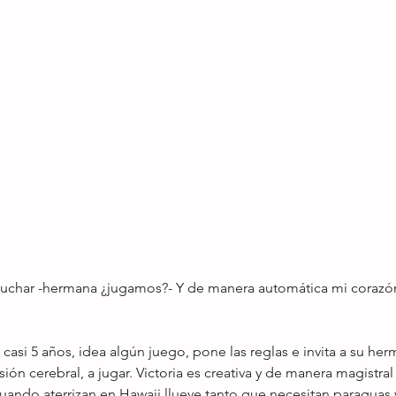
cuchar -hermana ¿jugamos?- Y de manera automática mi corazón
casi 5 años, idea algún juego, pone las reglas e invita a su he
sión cerebral, a jugar. Victoria es creativa y de manera magistral
uando aterrizan en Hawaii llueve tanto que necesitan paraguas 