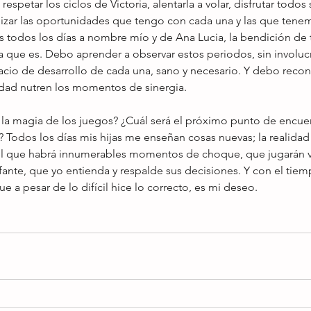
espetar los ciclos de Victoria, alentarla a volar, disfrutar todos 
izar las oportunidades que tengo con cada una y las que tenemo
s todos los días a nombre mío y de Ana Lucia, la bendición de t
 que es. Debo aprender a observar estos periodos, sin involuc
cio de desarrollo de cada una, sano y necesario. Y debo recon
idad nutren los momentos de sinergia. 
la magia de los juegos? ¿Cuál será el próximo punto de encuent
s? Todos los días mis hijas me enseñan cosas nuevas; la realida
el que habrá innumerables momentos de choque, que jugarán v
nfante, que yo entienda y respalde sus decisiones. Y con el tie
a pesar de lo difícil hice lo correcto, es mi deseo.