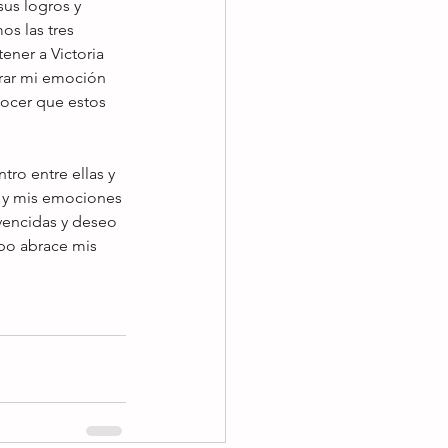
sus logros y 
s las tres 
ener a Victoria 
rar mi emoción 
ocer que estos 
ro entre ellas y 
d y mis emociones 
encidas y deseo 
mpo abrace mis 