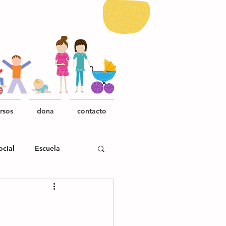
rsos
dona
contacto
ocial
Escuela