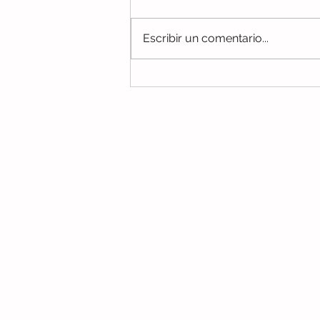
Escribir un comentario...
El sonido que hacen los
elefantes
No te pierdas ningún c