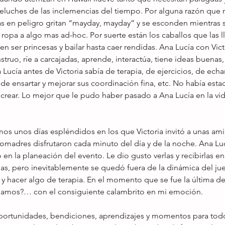
eluches de las inclemencias del tiempo. Por alguna razón que 
 en peligro gritan “mayday, mayday” y se esconden mientras 
opa a algo mas ad-hoc. Por suerte están los caballos que las ll
ser princesas y bailar hasta caer rendidas. Ana Lucía con Victor
truo, ríe a carcajadas, aprende, interactúa, tiene ideas buenas
Lucía antes de Victoria sabía de terapia, de ejercicios, de echa
 de ensartar y mejorar sus coordinación fina, etc. No había estad
 crear. Lo mejor que le pudo haber pasado a Ana Lucía en la vid
os unos días espléndidos en los que Victoria invitó a unas ami
comadres disfrutaron cada minuto del día y de la noche. Ana Luc
en la planeación del evento. Le dio gusto verlas y recibirlas en
llas, pero inevitablemente se quedó fuera de la dinámica del j
e y hacer algo de terapia. En el momento que se fue la última de
gamos?… con el consiguiente calambrito en mi emoción. 
, oportunidades, bendiciones, aprendizajes y momentos para tod