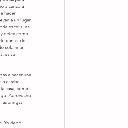
no alcanzo a 
se hacen 
evan a un lugar 
ia es feliz, es 
, y pelea como 
rle ganas, de 
o sola ni un 
a, es su 
gas a hacer una 
ía estaba 
 la casa, comió 
uego. Aprovechó 
 las amigas 
o. Yo debo 