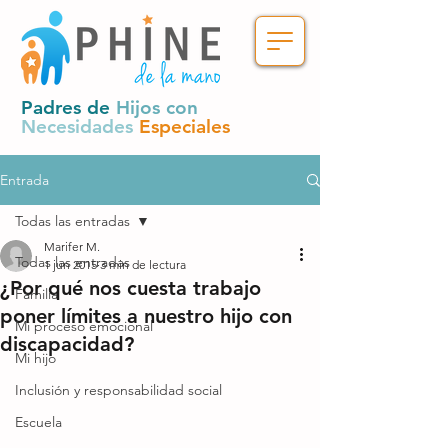
Padres de
Hijos con
Necesidades
Especiales
Entrada
Todas las entradas
Marifer M.
Todas las entradas
1 jun 2015
3 min de lectura
¿Por qué nos cuesta trabajo
Familia
poner límites a nuestro hijo con
Mi proceso emocional
discapacidad?
Mi hijo
Inclusión y responsabilidad social
Escuela