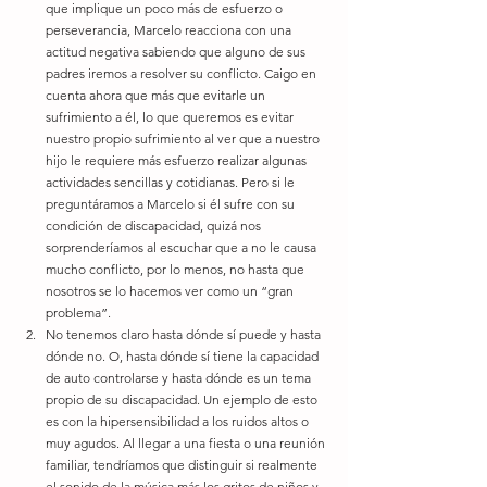
que implique un poco más de esfuerzo o 
perseverancia, Marcelo reacciona con una 
actitud negativa sabiendo que alguno de sus 
padres iremos a resolver su conflicto. Caigo en 
cuenta ahora que más que evitarle un 
sufrimiento a él, lo que queremos es evitar 
nuestro propio sufrimiento al ver que a nuestro 
hijo le requiere más esfuerzo realizar algunas 
actividades sencillas y cotidianas. Pero si le 
preguntáramos a Marcelo si él sufre con su 
condición de discapacidad, quizá nos 
sorprenderíamos al escuchar que a no le causa 
mucho conflicto, por lo menos, no hasta que 
nosotros se lo hacemos ver como un “gran 
problema”.  
No tenemos claro hasta dónde sí puede y hasta 
dónde no. O, hasta dónde sí tiene la capacidad 
de auto controlarse y hasta dónde es un tema 
propio de su discapacidad. Un ejemplo de esto 
es con la hipersensibilidad a los ruidos altos o 
muy agudos. Al llegar a una fiesta o una reunión 
familiar, tendríamos que distinguir si realmente 
el sonido de la música más los gritos de niños y 