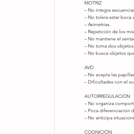
MOTRIZ 
– No integra secuencias
– No tolera estar boca a
– Asimetrías. 
– Repetición de los mi
– No mantiene el sentad
– No toma dos objetos a
– No busca objetos que
AVD 
– No acepta las papillas
– Dificultades con el s
AUTORREGULACIÓN 
– No organiza comporta
– Poca diferenciación d
– No anticipa situacione
COGNICIÓN 