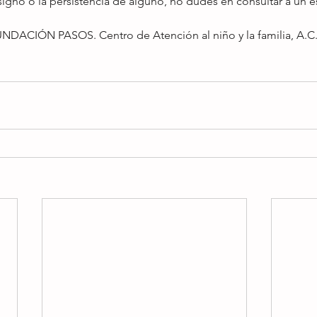
igno o la persistencia de alguno, no dudes en consultar a un es
NDACIÓN PASOS. Centro de Atención al niño y la familia, A.C