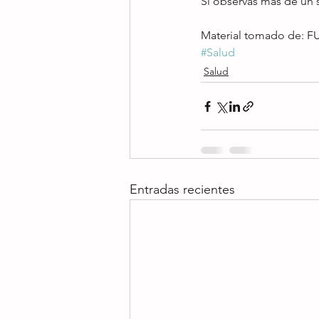
Si observas más de un s
Material tomado de: FU
#Salud
Salud
Entradas recientes