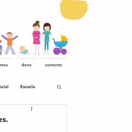
rsos
dona
contacto
ocial
Escuela
es.