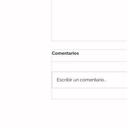
Comentarios
Escribir un comentario...
Manejo de la Ansiedad en la
parálisis cerebral
No te pierdas ningún c