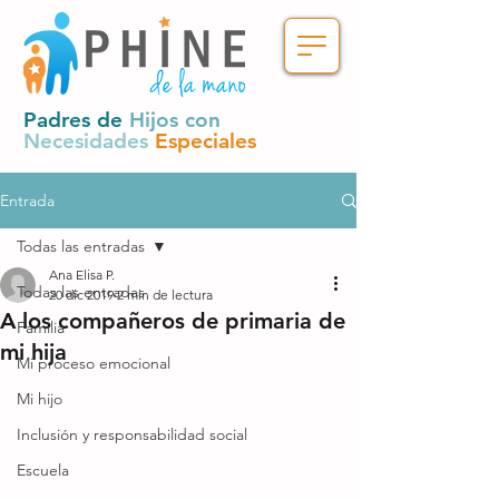
Padres de
Hijos con
Necesidades
Especiales
Entrada
Todas las entradas
Ana Elisa P.
Todas las entradas
20 dic 2019
2 min de lectura
A los compañeros de primaria de
Familia
mi hija
Mi proceso emocional
Mi hijo
Inclusión y responsabilidad social
Escuela