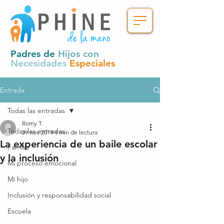
Padres de
Hijos con
Necesidades
Especiales
Entrada
Todas las entradas
Romy T.
Todas las entradas
29 nov 2019
4 min de lectura
La experiencia de un baile escolar
Familia
y la inclusión
Mi proceso emocional
Mi hijo
Inclusión y responsabilidad social
Escuela