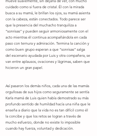
mueve suavemente, sin dejarla de ver, con mucho 
cuidado como si fuera de cristal. Él con la mirada 
busca a su mamá, le brillan los ojos, su mamá asienta 
con la cabeza, están conectados. Todo parece ser 
que la presencia del muchacho tranquiliza a 
“sonrisas” y pueden seguir armoniosamente con el 
acto mientras él continua acompañándola en cada 
paso con ternura y admiración. Termina la canción y  
como buen grupo esperan a que “sonrisas” salga 
del escenario ayudada por Luis y otra compañera, se 
van entre aplausos, ovaciones y lágrimas, saben que 
hicieron un gran papel.
Así pasaron los demás niños, cada una de las mamás 
orgullosas de sus hijos como seguramente se sentía 
Karla mamá de Luis quien había demostrado su más 
profundo sentido de humildad hacía una niña que le 
enseña a diario que la vida no es tan difícil como él 
la concibe y que los retos se logran a través de 
mucho esfuerzo, donde no existe lo imposible 
cuando hay fuerza, voluntad y dedicación.