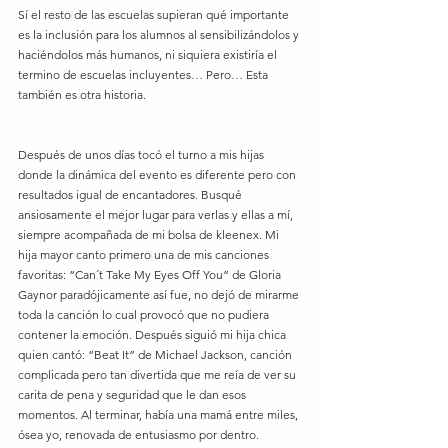
Sí el resto de las escuelas supieran qué importante 
es la inclusión para los alumnos al sensibilizándolos y 
haciéndolos más humanos, ni siquiera existiría el 
termino de escuelas incluyentes… Pero… Esta 
también es otra historia.
Después de unos días tocó el turno a mis hijas 
donde la dinámica del evento es diferente pero con 
resultados igual de encantadores. Busqué 
ansiosamente el mejor lugar para verlas y ellas a mí, 
siempre acompañada de mi bolsa de kleenex. Mi 
hija mayor canto primero una de mis canciones 
favoritas: “Can´t Take My Eyes Off You” de Gloria 
Gaynor paradójicamente así fue, no dejó de mirarme 
toda la canción lo cual provocó que no pudiera 
contener la emoción. Después siguió mi hija chica 
quien cantó: “Beat It” de Michael Jackson, canción 
complicada pero tan divertida que me reía de ver su 
carita de pena y seguridad que le dan esos 
momentos. Al terminar, había una mamá entre miles, 
ósea yo, renovada de entusiasmo por dentro.