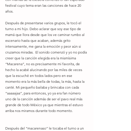
festival cuyo tema eran las canciones de hace 20 
años.
Después de presentarse varios grupos, le tocó el 
turno a mi hijo. Debo aclarar que soy ese tipo de 
mamá que llora desde que los ve caminar rumbo al 
escenario hasta que acaban, además grito 
intensamente, me gana la emoción y peor aún si 
cruzamos miradas.  El sonido comenzó y yo no podía 
creer que la canción elegida era la mismísima 
“Macarena”, no es precisamente mi favorita, de 
hecho la acabé alucinando por las miles de veces 
que la escuché en todos lados pero en ese 
momento era la más bella de todas, la más, hasta la 
canté. Mi pequeño bailaba y brincaba con cada 
“aaaaajaa”, para entonces, yo ya era fan número 
uno de la canción además de ser el pavo real más 
grande de todo México ya que mientras el estuvo 
arriba nos miramos durante todo momento.
Después del “macarenaso” le tocaba el turno a un 