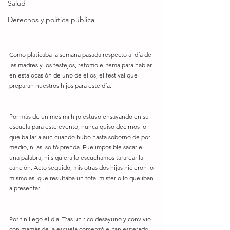
Salud
Derechos y política pública
Como platicaba la semana pasada respecto al día de 
las madres y los festejos, retomo el tema para hablar 
en esta ocasión de uno de ellos, el festival que 
preparan nuestros hijos para este día.
Por más de un mes mi hijo estuvo ensayando en su 
escuela para este evento, nunca quiso decirnos lo 
que bailaría aun cuando hubo hasta soborno de por 
medio, ni así soltó prenda. Fue imposible sacarle 
una palabra, ni siquiera lo escuchamos tararear la 
canción. Acto seguido, mis otras dos hijas hicieron lo 
mismo así que resultaba un total misterio lo que iban 
a presentar.
Por fin llegó el día. Tras un rico desayuno y convivio 
con mamás de la escuela comenzó el tan esperado 