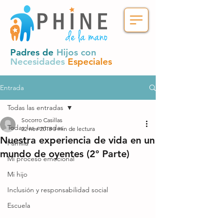
Padres de
Hijos con
Necesidades
Especiales
Entrada
Todas las entradas
Socorro Casillas
Todas las entradas
22 nov 2018
3 min de lectura
Nuestra experiencia de vida en un
Familia
mundo de oyentes (2° Parte)
Mi proceso emocional
Mi hijo
Inclusión y responsabilidad social
Escuela