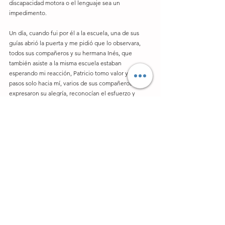
discapacidad motora o el lenguaje sea un 
impedimento.
Un día, cuando fui por él a la escuela, una de sus 
guías abrió la puerta y me pidió que lo observara, 
todos sus compañeros y su hermana Inés, que 
también asiste a la misma escuela estaban 
esperando mi reacción, Patricio tomo valor y dio 5 
pasos solo hacia mí, varios de sus compañeros me 
expresaron su alegría, reconocían el esfuerzo y 
compartían la alegría de lo logrado. Era un esfuerzo 
y un logro de toda la comunidad.
¿Cuál es el secreto para ser una escuela incluyente? 
… ¡QUERER SERLA! 
Tener la disposición y no tenerle miedo a la 
falta de conocimiento en la inclusión.  
Hacer las adecuaciones y programas necesarios. 
 ¿No debería ser así con todos? ¿qué acaso no 
somos únicos y especiales?  
Quitarse los estereotipos y prejuicios sobre lo 
que un niño debe saber, aprender y trabajar 
para poder estar en una escuela “normal”.  