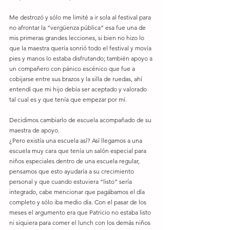
Me destrozó y sólo me limité a ir sola al festival para 
no afrontar la “vergüenza pública” esa fue una de 
mis primeras grandes lecciones, si bien no hizo lo 
que la maestra quería sonrió todo el festival y movía 
pies y manos lo estaba disfrutando; también apoyo a 
un compañero con pánico escénico que fue a 
cobijarse entre sus brazos y la silla de ruedas, ahí 
entendí que mi hijo debía ser aceptado y valorado 
tal cual es y que tenía que empezar por mí.
Decidimos cambiarlo de escuela acompañado de su 
maestra de apoyo.
¿Pero existía una escuela así? Así llegamos a una 
escuela muy cara que tenía un salón especial para 
niños especiales dentro de una escuela regular, 
pensamos que esto ayudaría a su crecimiento 
personal y que cuando estuviera “listo” sería 
integrado, cabe mencionar que pagábamos el día 
completo y sólo iba medio día. Con el pasar de los 
meses el argumento era que Patricio no estaba listo 
ni siquiera para comer el lunch con los demás niños 