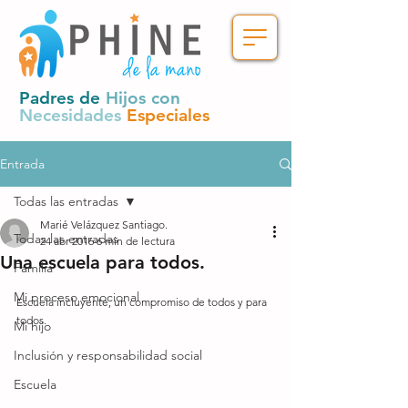
Padres de
Hijos con
Necesidades
Especiales
Entrada
Todas las entradas
Marié Velázquez Santiago.
Todas las entradas
24 abr 2016
6 min de lectura
Una escuela para todos.
Familia
Mi proceso emocional
Escuela incluyente, un compromiso de todos y para 
todos.
Mi hijo
Inclusión y responsabilidad social
Escuela