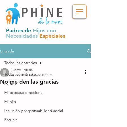
Padres de
Hijos con
Necesidades
Especiales
Entrada
Todas las entradas
Romy Talleria
Todas las entradas
4 dic 2015
3 min de lectura
No me den las gracias
Familia
Mi proceso emocional
Mi hijo
Inclusión y responsabilidad social
Escuela