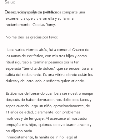
Salud
Derechos y política pública
Una querida amiga de PHINE nos comparte una 
experiencia que vivieron ella y su familia 
recientemente. Gracias Romy. 
No me des las gracias por favor. 
Hace varios viernes atrás, fui a comer al Charco de 
las Ranas de Periférico, con mis tres hijos y como 
ritual riguroso al terminar pasamos por la tan 
esperada “tiendita de dulces” que se encuentra a la 
salida del restaurante. Es una vitrina donde están los 
dulces y del otro lado la señorita quien atiende. 
Estábamos deliberando cual iba a ser nuestro manjar 
después de haber devorado unos deliciosos tacos y 
sopes cuando llega un niño, aproximadamente, de 
11 años de edad, claramente, con problemas 
motrices y de lenguaje. Al acercarse al mostrador 
empujó a mis hijos, quienes solo voltearon a verlo y 
no dijeron nada. 
Inmediatamente, la nanita del niño llegó al 