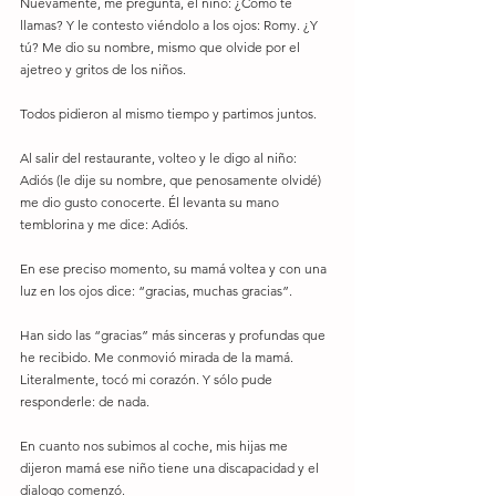
Nuevamente, me pregunta, el niño: ¿Cómo te 
llamas? Y le contesto viéndolo a los ojos: Romy. ¿Y 
tú? Me dio su nombre, mismo que olvide por el 
ajetreo y gritos de los niños. 
Todos pidieron al mismo tiempo y partimos juntos. 
Al salir del restaurante, volteo y le digo al niño: 
Adiós (le dije su nombre, que penosamente olvidé) 
me dio gusto conocerte. Él levanta su mano 
temblorina y me dice: Adiós. 
En ese preciso momento, su mamá voltea y con una 
luz en los ojos dice: “gracias, muchas gracias”. 
Han sido las “gracias” más sinceras y profundas que 
he recibido. Me conmovió mirada de la mamá. 
Literalmente, tocó mi corazón. Y sólo pude 
responderle: de nada. 
En cuanto nos subimos al coche, mis hijas me 
dijeron mamá ese niño tiene una discapacidad y el 
dialogo comenzó. 