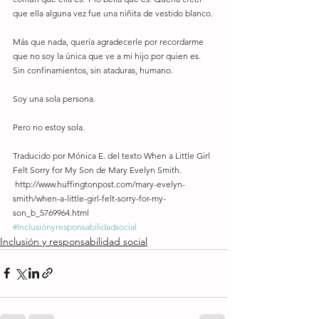
que ella alguna vez fue una niñita de vestido blanco. 
Más que nada, quería agradecerle por recordarme 
que no soy la única que ve a mi hijo por quien es. 
Sin confinamientos, sin ataduras, humano. 
Soy una sola persona. 
Pero no estoy sola. 
Traducido por Mónica E. del texto When a Little Girl 
Felt Sorry for My Son de Mary Evelyn Smith. 
 http://www.huffingtonpost.com/mary-evelyn-
smith/when-a-little-girl-felt-sorry-for-my-
son_b_5769964.html
#Inclusiónyresponsabilidadsocial
Inclusión y responsabilidad social