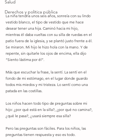
Salud
Derechos y política pública
La niña tendría unos seis años, sonreía con su lindo 
vestido blanco, el tipo de vestido que me hace 
desear tener una hija. Caminó hacia mi hijo, 
mientras él daba vueltas con su silla de ruedas en el 
patio fuera de la iglesia, y se plantó justo frente a él. 
Se miraron. Mi hijo le hizo hola con la mano. Y de 
repente, sin quitarle los ojos de encima, ella dijo 
“Siento lástima por él”. 
Más que escuchar la frase, la sentí. La sentí en el 
fondo de mi estómago, en el lugar donde guardo 
todos mis miedos y mi tristeza. Lo sentí como una 
patada en las costillas. 
Los niños hacen todo tipo de preguntas sobre mi 
hijo: ¿por qué está en la silla?, ¿por qué no camina?, 
¿qué le pasa?, ¿usará siempre esa silla? 
Pero las preguntas son fáciles. Para los niños, las 
preguntas tienen respuesta y eso es todo. 