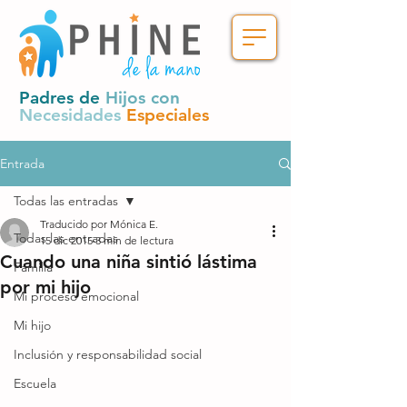
Padres de
Hijos con
Necesidades
Especiales
Entrada
Todas las entradas
Traducido por Mónica E.
Todas las entradas
15 dic 2015
3 min de lectura
Cuando una niña sintió lástima
Familia
por mi hijo
Mi proceso emocional
Mi hijo
Inclusión y responsabilidad social
Escuela