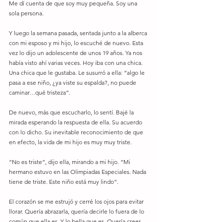
Me dí cuenta de que soy muy pequeña. Soy una 
sola persona. 
Y luego la semana pasada, sentada junto a la alberca 
con mi esposo y mi hijo, lo escuché de nuevo. Esta 
vez lo dijo un adolescente de unos 19 años. Ya nos 
había visto ahí varias veces. Hoy iba con una chica. 
Una chica que le gustaba. Le susurró a ella: “algo le 
pasa a ese niño, ¿ya viste su espalda?, no puede 
caminar…qué tristeza”. 
De nuevo, más que escucharlo, lo sentí. Bajé la 
mirada esperando la respuesta de ella. Su acuerdo 
con lo dicho. Su inevitable reconocimiento de que 
en efecto, la vida de mi hijo es muy muy triste. 
“No es triste”, dijo ella, mirando a mi hijo. “Mi 
hermano estuvo en las Olimpiadas Especiales. Nada 
tiene de triste. Este niño está muy lindo”. 
El corazón se me estrujó y cerré los ojos para evitar 
llorar. Quería abrazarla, quería decirle lo fuera de lo 
común que ella es. Y lo bella que es. Quería creer 