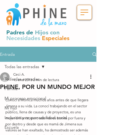
Padres de
Hijos con
Necesidades
Especiales
Entrada
Todas las entradas
Ceci A.
Todas las entradas
15 ene 2015
2 min de lectura
PHINE, POR UN MUNDO MEJOR
Familia
Mi proceso emocional
Conocí a Mónica muchos años antes de que llegara 
Jimena a su vida. La conocí trabajando en el sector 
Mi hijo
público, llena de causas y de proyectos, es una 
Inclusión y responsabilidad social
mujer brillante, pero además es bonita por fuera y 
por dentro y desde que es mamá de Jimena sus 
Escuela
valores se han exaltado, ha demostrado ser además 