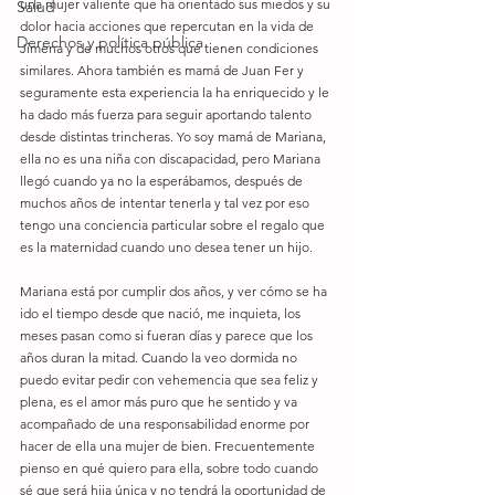
una mujer valiente que ha orientado sus miedos y su 
Salud
dolor hacia acciones que repercutan en la vida de 
Derechos y política pública
Jimena y de muchos otros que tienen condiciones 
similares. Ahora también es mamá de Juan Fer y 
seguramente esta experiencia la ha enriquecido y le 
ha dado más fuerza para seguir aportando talento 
desde distintas trincheras. Yo soy mamá de Mariana, 
ella no es una niña con discapacidad, pero Mariana 
llegó cuando ya no la esperábamos, después de 
muchos años de intentar tenerla y tal vez por eso 
tengo una conciencia particular sobre el regalo que 
es la maternidad cuando uno desea tener un hijo. 
Mariana está por cumplir dos años, y ver cómo se ha 
ido el tiempo desde que nació, me inquieta, los 
meses pasan como si fueran días y parece que los 
años duran la mitad. Cuando la veo dormida no 
puedo evitar pedir con vehemencia que sea feliz y 
plena, es el amor más puro que he sentido y va 
acompañado de una responsabilidad enorme por 
hacer de ella una mujer de bien. Frecuentemente 
pienso en qué quiero para ella, sobre todo cuando 
sé que será hija única y no tendrá la oportunidad de 