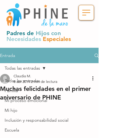
Padres de
Hijos con
Necesidades
Especiales
Entrada
Todas las entradas
Claudia M.
Todas las entradas
8 abr 2014
2 min de lectura
Muchas felicidades en el primer
Familia
aniversario de PHINE
Mi proceso emocional
Mi hijo
Inclusión y responsabilidad social
Escuela