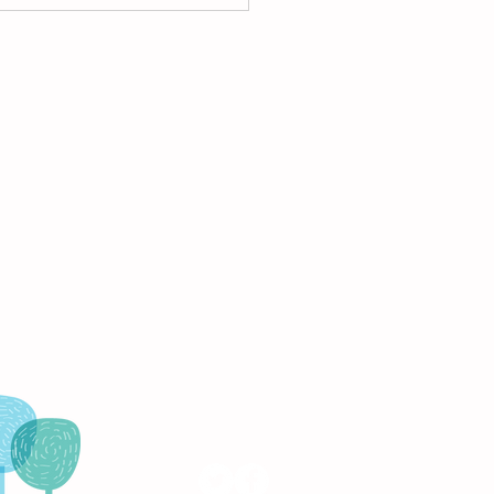
amento IKAL (en busca
spíritu...), nueva
ada en nuestro blog.