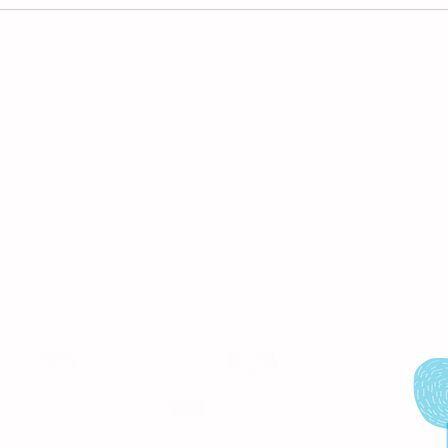
Cómo crear un espacio de la
Camp
calma para promover el
del E
acceso de las personas
entr
autistas a entornos
comunitarios
ontenido