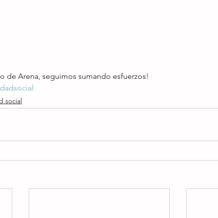
ito de Arena, seguimos sumando esfuerzos!
idadsocial
d social