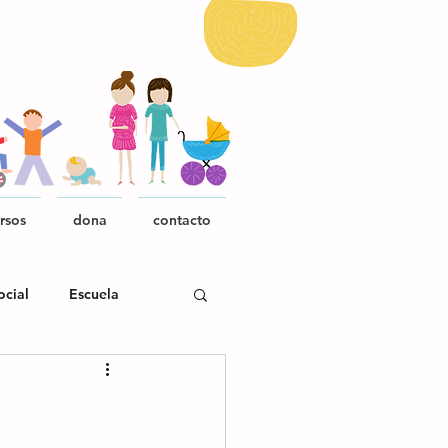
rsos
dona
contacto
ocial
Escuela