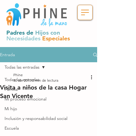
Padres de
Hijos con
Necesidades
Especiales
Entrada
Todas las entradas
Phine
Todas las entradas
30 abr 2013
2 min de lectura
Visita a niños de la casa Hogar
Familia
San Vicente
Mi proceso emocional
Mi hijo
Inclusión y responsabilidad social
Escuela