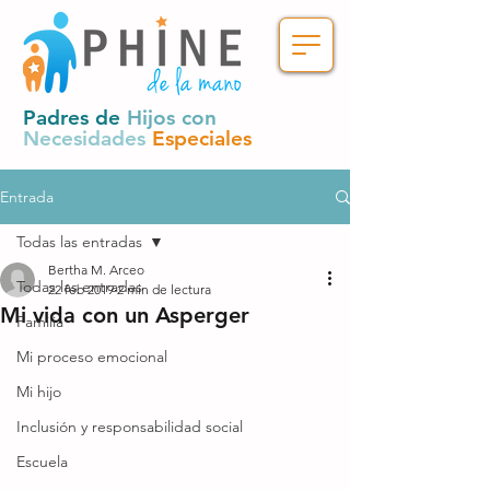
Padres de
Hijos con
Necesidades
Especiales
Entrada
Todas las entradas
Bertha M. Arceo
Todas las entradas
22 feb 2019
2 min de lectura
Mi vida con un Asperger
Familia
Mi proceso emocional
Mi hijo
Inclusión y responsabilidad social
Escuela