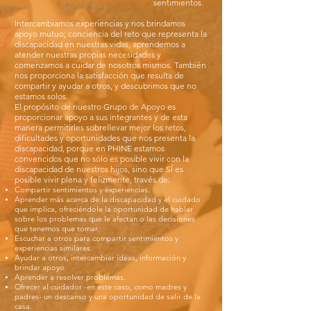
sentimientos.
Intercambiamos experiencias y nos brindamos
apoyo mutuo; conciencia del reto que representa la
discapacidad en nuestras vidas, aprendemos a
atender nuestras propias necesidades y
comenzamos a cuidar de nosotros mismos. También
nos proporciona la satisfacción que resulta de
compartir y ayudar a otros, y descubrimos que no
estamos solos.
El propósito de nuestro Grupo de Apoyo es
proporcionar apoyo a sus integrantes y de esta
manera permitirles sobrellevar mejor los retos,
dificultades y oportunidades que nos presenta la
discapacidad, porque en PHINE estamos
convencidos que no sólo es posible vivir con la
discapacidad de nuestros hijos, sino que SÍ es
posible vivir plena y felizmente, través de:
Compartir sentimientos y experiencias.
Aprender más acerca de la discapacidad y el cuidado
que implica, ofreciéndole la oportunidad de hablar
sobre los problemas que le afectan o las decisiones
que tenemos que tomar.
Escuchar a otros para compartir sentimientos y
experiencias similares.
Ayudar a otros, intercambiar ideas, información y
brindar apoyo.
Aprender a resolver problemas.
Ofrecer al cuidador -en este caso, como madres y
padres- un descanso y una oportunidad de salir de la
casa.