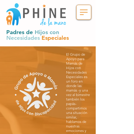
Padres de
Hijos con
Necesidades
Especiales
El Grupo de
Apoyo para
Mamás de
Hijos con
Necesidades
Especiales es
un foro en
donde las
mamás -y una
vez al bimestre
también los
papás-
compartimos
una situación
similar,
hablamos de
nuestras
emociones y