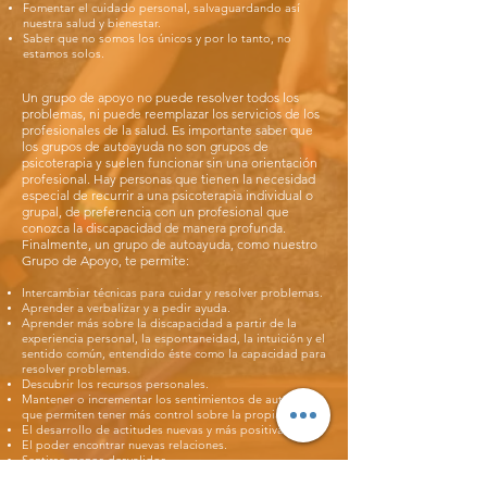
Fomentar el cuidado personal, salvaguardando así
nuestra salud y bienestar.
Saber que no somos los únicos y por lo tanto, no
estamos solos.
Un grupo de apoyo no puede resolver todos los
problemas, ni puede reemplazar los servicios de los
profesionales de la salud. Es importante saber que
los grupos de autoayuda no son grupos de
psicoterapia y suelen funcionar sin una orientación
profesional. Hay personas que tienen la necesidad
especial de recurrir a una psicoterapia individual o
grupal, de preferencia con un profesional que
conozca la discapacidad de manera profunda.
Finalmente, un grupo de autoayuda, como nuestro
Grupo de Apoyo, te permite:
Intercambiar técnicas para cuidar y resolver problemas.
Aprender a verbalizar y a pedir ayuda.
Aprender más sobre la discapacidad a partir de la
experiencia personal, la espontaneidad, la intuición y el
sentido común, entendido éste como la capacidad para
resolver problemas.
Descubrir los recursos personales.
Mantener o incrementar los sentimientos de autoestima
que permiten tener más control sobre la propia vida.
El desarrollo de actitudes nuevas y más positivas.
El poder encontrar nuevas relaciones.
Sentirse menos desvalidos.
Dar y recibir apoyo mutuo.