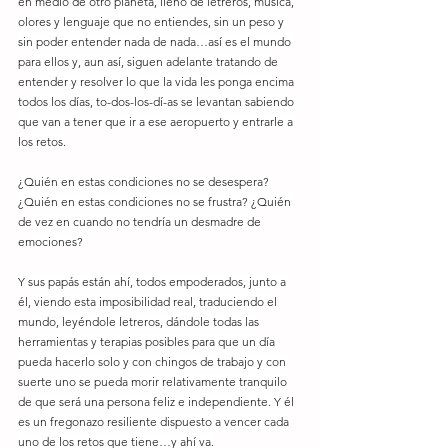
en medio de otro planeta, lleno de letreros, música, 
olores y lenguaje que no entiendes, sin un peso y 
sin poder entender nada de nada…así es el mundo 
para ellos y, aun así, siguen adelante tratando de 
entender y resolver lo que la vida les ponga encima 
todos los días, to-dos-los-dí-as se levantan sabiendo 
que van a tener que ir a ese aeropuerto y entrarle a 
los retos.
¿Quién en estas condiciones no se desespera? 
¿Quién en estas condiciones no se frustra? ¿Quién 
de vez en cuando no tendría un desmadre de 
emociones?
Y sus papás están ahí, todos empoderados, junto a 
él, viendo esta imposibilidad real, traduciendo el 
mundo, leyéndole letreros, dándole todas las 
herramientas y terapias posibles para que un día 
pueda hacerlo solo y con chingos de trabajo y con 
suerte uno se pueda morir relativamente tranquilo 
de que será una persona feliz e independiente. Y él 
es un fregonazo resiliente dispuesto a vencer cada 
uno de los retos que tiene…y ahí va.