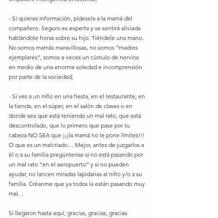
- Si quieres información, pídesela a la mamá del 
compañero. Seguro es experta y se sentirá aliviada 
hablándote horas sobre su hijo. Tiéndele una mano. 
No somos mamás maravillosas, no somos “madres 
ejemplares”, somos a veces un cúmulo de nervios 
en medio de una enorme soledad e incomprensión 
por parte de la sociedad;
- Si ves a un niño en una fiesta, en el restaurante, en 
la tienda, en el súper, en el salón de clases o en 
donde sea que está teniendo un mal rato, que está 
descontrolado, que lo primero que pase por tu 
cabeza NO SEA que ¡¡¡la mamá no le pone límites!!! 
O que es un malcriado… Mejor, antes de juzgarlos a 
él o a su familia pregúntense si no está pasando por 
un mal rato “en el aeropuerto” y si no pueden 
ayudar, no lancen miradas lapidarias al niño y/o a su 
familia. Créanme que ya todos la están pasando muy 
mal…
Si llegaron hasta aquí, gracias, gracias, gracias.