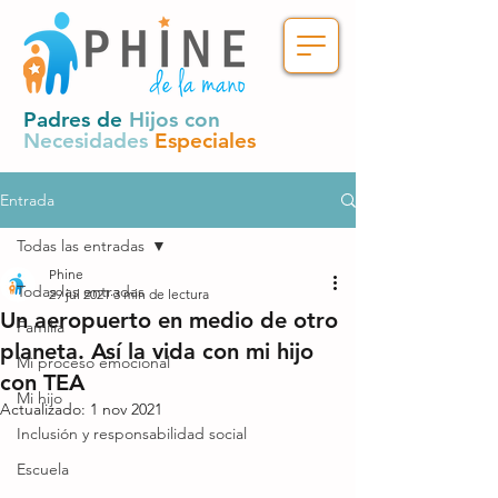
Padres de
Hijos con
Necesidades
Especiales
Entrada
Todas las entradas
Phine
Todas las entradas
29 jul 2021
3 min de lectura
Un aeropuerto en medio de otro
Familia
planeta. Así la vida con mi hijo
Mi proceso emocional
con TEA
Mi hijo
Actualizado:
1 nov 2021
Inclusión y responsabilidad social
Escuela