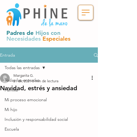
Padres de
Hijos con
Necesidades
Especiales
Entrada
Todas las entradas
Margarita G.
Todas las entradas
21 dic 2021
3 min de lectura
Navidad, estrés y ansiedad
Familia
Mi proceso emocional
Mi hijo
Inclusión y responsabilidad social
Escuela