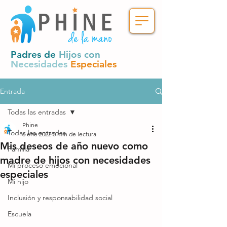
Padres de
Hijos con
Necesidades
Especiales
Entrada
Todas las entradas
Phine
Todas las entradas
6 ene 2022
3 min de lectura
Mis deseos de año nuevo como
Familia
madre de hijos con necesidades
Mi proceso emocional
especiales
Mi hijo
Inclusión y responsabilidad social
Escuela